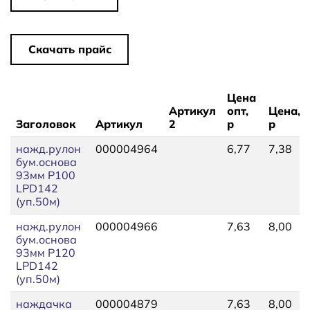
Скачать прайс
Цена
Артикул
опт,
Цена,
Заголовок
Артикул
2
р
р
нажд.рулон
000004964
6,77
7,38
бум.основа
93мм P100
LPD142
(уп.50м)
нажд.рулон
000004966
7,63
8,00
бум.основа
93мм P120
LPD142
(уп.50м)
наждачка
000004879
7,63
8,00