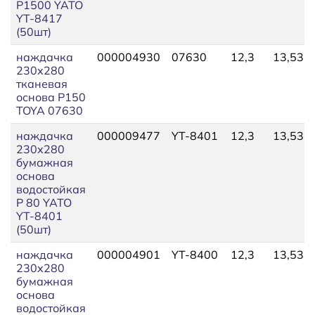
P1500 YATO
YT-8417
(50шт)
наждачка
000004930
07630
12,3
13,53
230х280
тканевая
основа P150
TOYA 07630
наждачка
000009477
YT-8401
12,3
13,53
230х280
бумажная
основа
водостойкая
P 80 YATO
YT-8401
(50шт)
наждачка
000004901
YT-8400
12,3
13,53
230х280
бумажная
основа
водостойкая