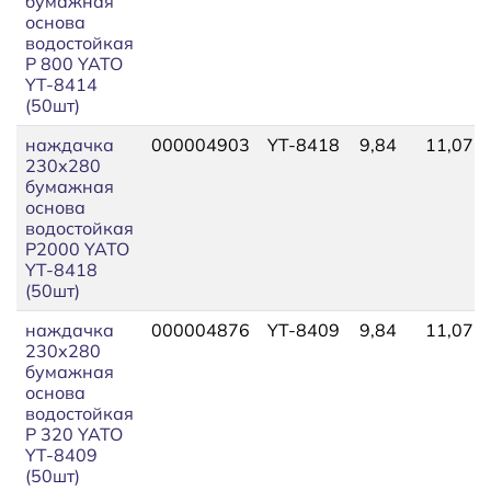
бумажная
основа
водостойкая
P 800 YATO
YT-8414
(50шт)
наждачка
000004903
YT-8418
9,84
11,07
230х280
бумажная
основа
водостойкая
P2000 YATO
YT-8418
(50шт)
наждачка
000004876
YT-8409
9,84
11,07
230х280
бумажная
основа
водостойкая
P 320 YATO
YT-8409
(50шт)