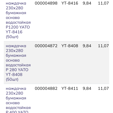
наждачка
000004898
YT-8416
9,84
11,07
230х280
бумажная
основа
водостойкая
P1200 YATO
YT-8416
(50шт)
наждачка
000004872
YT-8408
9,84
11,07
230х280
бумажная
основа
водостойкая
P 280 YATO
YT-8408
(50шт)
наждачка
000004882
YT-8411
9,84
11,07
230х280
бумажная
основа
водостойкая
P 400 YATO