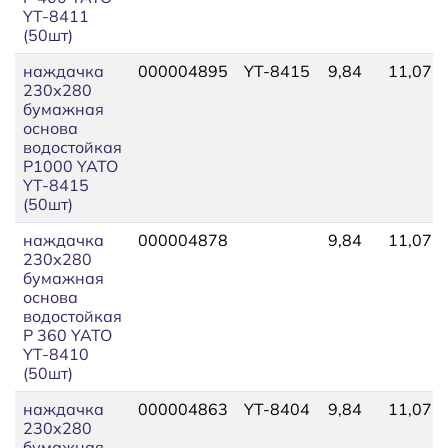
YT-8411
(50шт)
наждачка
000004895
YT-8415
9,84
11,07
230х280
бумажная
основа
водостойкая
P1000 YATO
YT-8415
(50шт)
наждачка
000004878
9,84
11,07
230х280
бумажная
основа
водостойкая
P 360 YATO
YT-8410
(50шт)
наждачка
000004863
YT-8404
9,84
11,07
230х280
бумажная