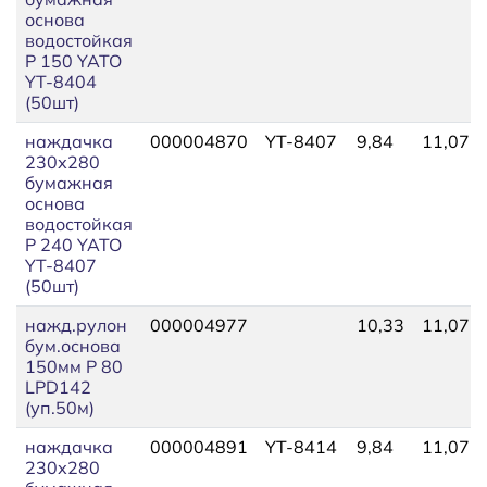
основа
водостойкая
P 150 YATO
YT-8404
(50шт)
наждачка
000004870
YT-8407
9,84
11,07
230х280
бумажная
основа
водостойкая
P 240 YATO
YT-8407
(50шт)
нажд.рулон
000004977
10,33
11,07
бум.основа
150мм P 80
LPD142
(уп.50м)
наждачка
000004891
YT-8414
9,84
11,07
230х280