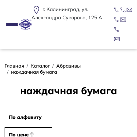
Перейти к основному содержанию
г. Калининград, ул.
Александра Суворова, 125 А
Строка навигации
Главная
Каталог
Абразивы
наждачная бумага
наждачная бумага
Сортировать
По алфавиту
По алфавиту
По цене
По цене