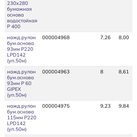
230х280
бумажная
основа
водостойкая
P 400
нажд.рулон
000004968
7,26
8,00
бум.основа
93мм P220
LPD142
(уп.50м)
нажд.рулон
000004963
8
8,61
бум.основа
93мм P 60
GIPEX
(уп.50м)
нажд.рулон
000004975
9,23
9,84
бум.основа
115мм P220
LPD142
(уп.50м)