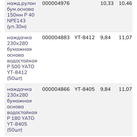
нажд.рулон
000004976
10,33
10,46
бум.основа
150мм P 40
NPE143
(уп.30м)
наждачка
000004883
YT-8412
9,84
11,07
230х280
бумажная
основа
водостойкая
P 500 YATO
YT-8412
(50шт)
наждачка
000004866
YT-8405
9,84
11,07
230х280
бумажная
основа
водостойкая
P 180 YATO
YT-8405
(50шт)