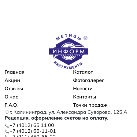
Основная навигация
Главная
Каталог
Акции
Фотогалерея
Отзывы
Новости
О нас
Контакты
F.A.Q.
Точки продаж
г. Калининград, ул. Александра Суворова, 125 А
Рецепция, оформление счетов на оплату.
+7 (4012) 65 11 00
+7 (4012) 65-11-01
+7 (911) 450-65-22