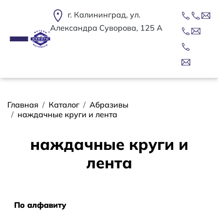
Перейти к основному содержанию
г. Калининград, ул.
Александра Суворова, 125 А
Строка навигации
Главная
Каталог
Абразивы
наждачные круги и лента
наждачные круги и
лента
Сортировать
По алфавиту
По алфавиту