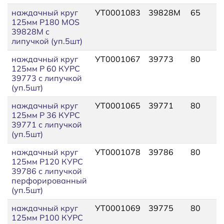
наждачный круг
УТ0001083
39828M
65
125мм P180 MOS
39828M с
липучкой (уп.5шт)
наждачный круг
УТ0001067
39773
80
125мм P 60 КУРС
39773 с липучкой
(уп.5шт)
наждачный круг
УТ0001065
39771
80
125мм P 36 КУРС
39771 с липучкой
(уп.5шт)
наждачный круг
УТ0001078
39786
80
125мм P120 КУРС
39786 с липучкой
перфорированный
(уп.5шт)
наждачный круг
УТ0001069
39775
80
125мм P100 КУРС