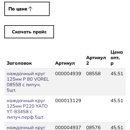
По цене
По цене
Скачать прайс
Цена
Артикул
опт,
Заголовок
Артикул
2
р
наждачный круг
000004939
08558
45,51
125мм P 80 VOREL
08558 с липуч.
5шт.
наждачный круг
000013129
45,51
125мм P220 YATO
YT-83458 с
липуч.перф.5шт.
наждачный круг
000004937
08576
45,51