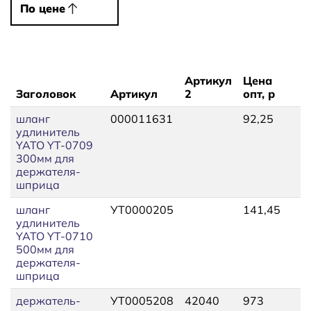
По цене
По цене
Артикул
Цена
Заголовок
Артикул
2
опт, р
Ц
шланг
000011631
92,25
1
удлинитель
YATO YT-0709
300мм для
держателя-
шприца
шланг
УТ0000205
141,45
1
удлинитель
YATO YT-0710
500мм для
держателя-
шприца
держатель-
УТ0005208
42040
973
1