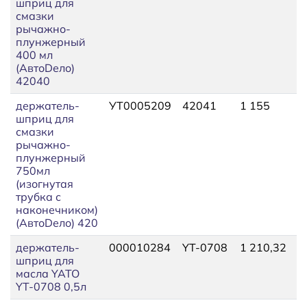
шприц для
смазки
рычажно-
плунжерный
400 мл
(АвтоDело)
42040
держатель-
УТ0005209
42041
1 155
1
шприц для
смазки
рычажно-
плунжерный
750мл
(изогнутая
трубка с
наконечником)
(АвтоDело) 420
держатель-
000010284
YT-0708
1 210,32
1
шприц для
масла YATO
YT-0708 0,5л