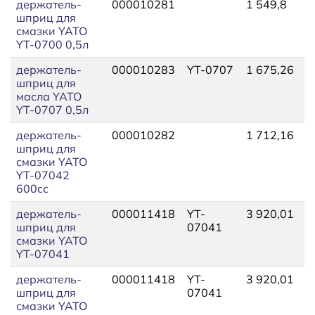
держатель-
000010281
1 549,8
1
шприц для
смазки YATO
YT-0700 0,5л
держатель-
000010283
YT-0707
1 675,26
1
шприц для
масла YATO
YT-0707 0,5л
держатель-
000010282
1 712,16
1
шприц для
смазки YATO
YT-07042
600сс
держатель-
000011418
YT-
3 920,01
4
шприц для
07041
смазки YATO
YT-07041
держатель-
000011418
YT-
3 920,01
4
шприц для
07041
смазки YATO