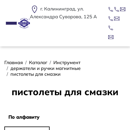
Перейти к основному содержанию
г. Калининград, ул.
Александра Суворова, 125 А
Строка навигации
Главная
Каталог
Инструмент
держатели и ручки магнитные
пистолеты для смазки
пистолеты для смазки
Сортировать
По алфавиту
По алфавиту