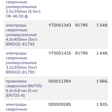
сварочные
универсальные
2,5х350мм (5,5кг)
ОК 46.00.ф.
электроды
УТ0001343
81795
1 549,1
сварочные
универсальные
4,0х400мм (5кг)
BRIDGE-81795
электроды
УТ0001425
81790
1 648,8
сварочные
универсальные
3,2х350мм (5кг)
BRIDGE-81790
проволока
000011394
1 666,6
сварочная BM70S-
6 d=0,8 мм (5 кг)
(ER70S-6)
электроды
000009285
1 935,4
сварочные