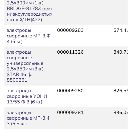
2,5х300мм (1кг)
BRIDGE-81783 (для
низкоуглеродистых
сталей/THJ422)
электроды
000009283
574,41
сварочные МР-3 Ф
4 (5 кг)
электроды
000011326
840,71
сварочные
универсальные
2,5х350мм (3кг)
STAR 46 ф.
8500261
электроды
000009280
826,56
сварочные УОНИ
13/55 Ф 3 (6 кг)
электроды
000009281
896,06
сварочные МР-3 Ф
3 (6,5 кг)