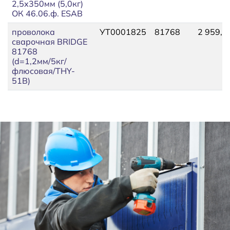
2,5х350мм (5,0кг)
ОК 46.06.ф. ESAB
проволока
УТ0001825
81768
2 959,5
сварочная BRIDGE
81768
(d=1,2мм/5кг/
флюсовая/THY-
51B)