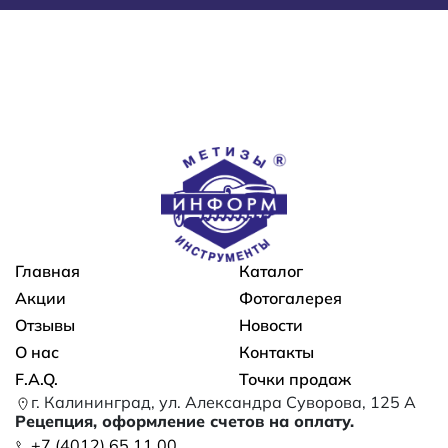
Основная навигация
Главная
Каталог
Акции
Фотогалерея
Отзывы
Новости
О нас
Контакты
F.A.Q.
Точки продаж
г. Калининград, ул. Александра Суворова, 125 А
Рецепция, оформление счетов на оплату.
+7 (4012) 65 11 00