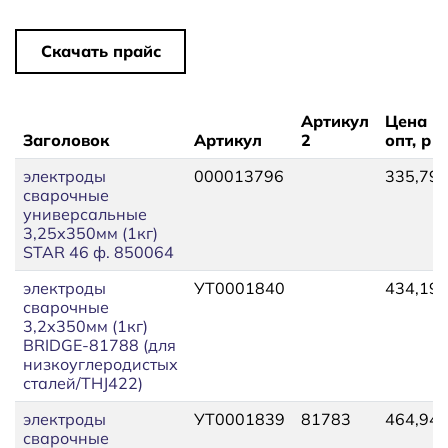
Скачать прайс
Артикул
Цена
Заголовок
Артикул
2
опт, р
электроды
000013796
335,79
сварочные
универсальные
3,25х350мм (1кг)
STAR 46 ф. 850064
электроды
УТ0001840
434,19
сварочные
3,2х350мм (1кг)
BRIDGE-81788 (для
низкоуглеродистых
сталей/THJ422)
электроды
УТ0001839
81783
464,94
сварочные