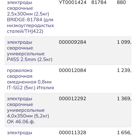
электроды
УТ0001424
81784
880
сварочные
2,5х300мм (2,5кг)
BRIDGE-81784 (для
низкоуглеродистых
сталей/THJ422)
электроды
000009284
1 099,6
сварочные
универсальные
P45S 2.5mm (2.5кг)
проволока
000012084
1 239,8
сварочная
омедненная 0,8мм
IT-SG2 (5кг.) Италия
электроды
000012292
1 369,6
сварочные
универсальные
4,0х350мм (5,2кг)
ОК 46.06.ф.
электроды
000011328
1 656,8