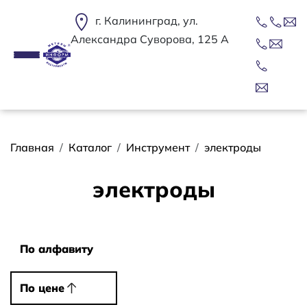
Перейти к основному содержанию
г. Калининград, ул.
Александра Суворова, 125 А
Строка навигации
Главная
Каталог
Инструмент
электроды
электроды
Сортировать
По алфавиту
По алфавиту
По цене
По цене