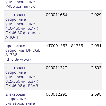
универсальные
P45S 3,2mm (5кг)
электроды
000011664
2 029,5
сварочные
универсальные
4,0х450мм (6,7кг)
ОК 46.30.ф. аналог
АНО-4
проволока
УТ0001352
81736
2 081
сварочная BRIDGE
81736
(d=0.8мм/5кг)
электроды
000011327
2 503,0
сварочные
универсальные
3,2х350мм (5,3кг)
ОК 46.06.ф. ESAB
электроды
000012291
2 595,3
сварочные
универсальные