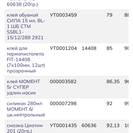
60638 (20гр.)
клей обувной
УТ0003459
79
88,
СИЛА 15 мл. BL-
1 ШБ СТМ
SSBL1-
15/12/288 2921
клей для
УТ0001204
14408
85
90,
термопистолета
FIT-14408
(7х100мм, 12шт)
прозрачный
клей МОМЕНТ
000003582
86,35
96,
5г СУПЕР
удлин.носик
силикон 280мл
000007298
92
99,
МОМЕНТ б/
цв.нейтральный
смазка Циатим
УТ0001435
60636
92,13
101
201 (20гр.)