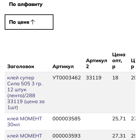
По алфавиту
По алфавиту
По цене
По цене
Цена
Артикул
опт,
Цен
Заголовок
Артикул
2
р
р
клей супер
УТ0003462
33119
18
20,
Сила 505 3 гр.
12 штук
(лента)/288
33119 (цена за
1шт)
клей МОМЕНТ
000003585
25,71
27,
30мл
клей МОМЕНТ
000003593
27,31
29,