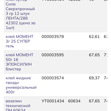
Сила
Сверхпрочный
3 гр 12 штук
ЛЕНТА/288
42302 (цена за
1шт)
клей МОМЕНТ
000003578
62,61
67,
3г 25 СУПЕР
гель
клей МОМЕНТ
000003595
67,65
71,
50г 16
ЭПОКСИЛИН
блистер
клей жидкие
000003574
69,37
74,
гвозди
универсальный
400г
вазелин
УТ0001434
60634
67,65
74,
технический
ПМ 60634