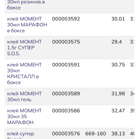
30мл резинов.в
боксе
клей МОМЕНТ
000003592
30,01
31,
30мл МАРАФОН
в боксе
клей МОМЕНТ
000003575
29,4
31,
1,5г СУПЕР
S.O.S.
клей МОМЕНТ
000003591
30,75
33,
30мл
КРИСТАЛЛ в
боксе
клей МОМЕНТ
000003589
31,98
34,
30мл гель
клей МОМЕНТ
000003586
32,47
35,
30мл 35
МАРАФОН
клей супер
000003576
669-160
38,13
40,