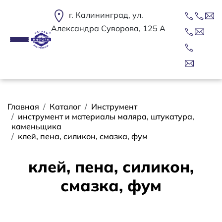
Перейти к основному содержанию
г. Калининград, ул.
Александра Суворова, 125 А
Строка навигации
Главная
Каталог
Инструмент
инструмент и материалы маляра, штукатура,
каменьщика
клей, пена, силикон, смазка, фум
клей, пена, силикон,
смазка, фум
Сортировать