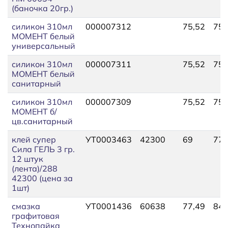
(баночка 20гр.)
силикон 310мл
000007312
75,52
75,
МОМЕНТ белый
универсальный
силикон 310мл
000007311
75,52
75,
МОМЕНТ белый
санитарный
силикон 310мл
000007309
75,52
75,
МОМЕНТ б/
цв.санитарный
клей супер
УТ0003463
42300
69
77,
Сила ГЕЛЬ 3 гр.
12 штук
(лента)/288
42300 (цена за
1шт)
смазка
УТ0001436
60638
77,49
84,
графитовая
Технопайка