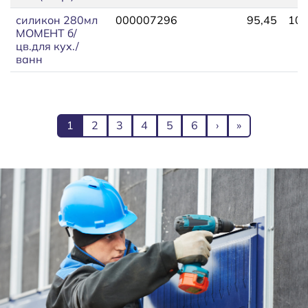
силикон 280мл
000007296
95,45
102
МОМЕНТ б/
цв.для кух./
ванн
Нумерация страниц
Текущая страница
Page
Page
Page
Page
Page
Следующая стра
Последняя с
1
2
3
4
5
6
›
»