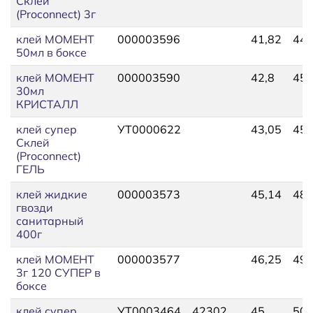
Склей
(Proconnect) 3г
клей МОМЕНТ
000003596
41,82
44,
50мл в боксе
клей МОМЕНТ
000003590
42,8
45,
30мл
КРИСТАЛЛ
клей супер
УТ0000622
43,05
45,
Склей
(Proconnect)
ГЕЛЬ
клей жидкие
000003573
45,14
48,
гвозди
санитарный
400г
клей МОМЕНТ
000003577
46,25
49,
3г 120 СУПЕР в
боксе
клей супер
УТ0003464
42302
45
50,