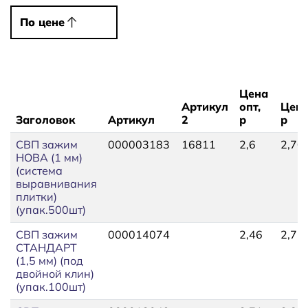
По цене
По цене
Цена
Артикул
опт,
Цена
Заголовок
Артикул
2
р
р
СВП зажим
000003183
16811
2,6
2,70
НОВА (1 мм)
(система
выравнивания
плитки)
(упак.500шт)
СВП зажим
000014074
2,46
2,71
СТАНДАРТ
(1,5 мм) (под
двойной клин)
(упак.100шт)