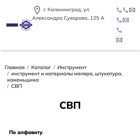
Перейти к основному содержанию
г. Калининград, ул.
Александра Суворова, 125 А
Строка навигации
Главная
Каталог
Инструмент
инструмент и материалы маляра, штукатура,
каменьщика
СВП
СВП
Сортировать
По алфавиту
По алфавиту