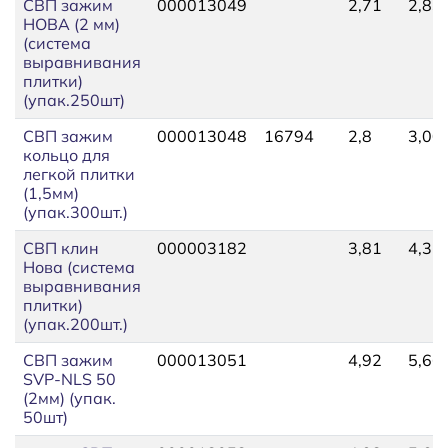
СВП зажим
000013049
2,71
2,83
НОВА (2 мм)
(система
выравнивания
плитки)
(упак.250шт)
СВП зажим
000013048
16794
2,8
3,00
кольцо для
легкой плитки
(1,5мм)
(упак.300шт.)
СВП клин
000003182
3,81
4,31
Нова (система
выравнивания
плитки)
(упак.200шт.)
СВП зажим
000013051
4,92
5,66
SVP-NLS 50
(2мм) (упак.
50шт)