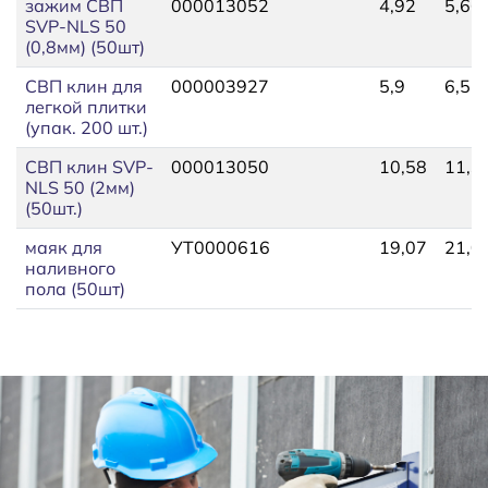
зажим СВП
000013052
4,92
5,66
SVP-NLS 50
(0,8мм) (50шт)
СВП клин для
000003927
5,9
6,52
легкой плитки
(упак. 200 шт.)
СВП клин SVP-
000013050
10,58
11,3
NLS 50 (2мм)
(50шт.)
маяк для
УТ0000616
19,07
21,0
наливного
пола (50шт)