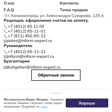
О нас
Контакты
F.A.Q.
Точки продаж
г. Калининград, ул. Александра Суворова, 125 А
Рецепция, оформление счетов на оплату.
+7 (4012) 65 11 00
+7 (4012) 65-11-01
+7 (911) 450-65-22
sales@inform-expert.ru
Руководитель
+7 (4012) 65-11-22
inform@inform-expert.ru
Бухгалтерия
buhgalter@inform-expert.ru
Обратный звонок
©
2026
ООО «ИНФОРМ»
Политика конфиденциальности
Мы используем Яндекс Метрику
. Аналитика
Создание сайтов Webvesta
Хорошо
включена. Нажмите «Хорошо», чтобы скрыть
уведомление. Подробнее см.
здесь
.