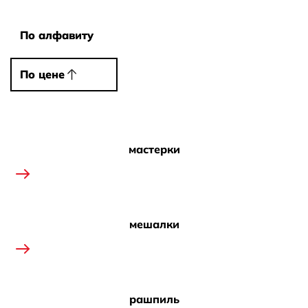
Сортировать
По алфавиту
По алфавиту
По цене
По цене
мастерки
мешалки
рашпиль