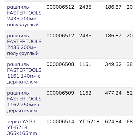
рашпиль
000006512
2435
186,87
205,
FASTERTOOLS
2435 200мм
полукруглый
рашпиль
000006512
2435
186,87
205,
FASTERTOOLS
2435 200мм
полукруглый
рашпиль
000006508
1161
349,32
384,
FASTERTOOLS
1161 140мм с
держателем
рашпиль
000006509
1162
477,24
523,
FASTERTOOLS
1162 250мм с
держателем
терка YATO
000006514
YT-5218
624,84
687,
YT-5218
365x165mm