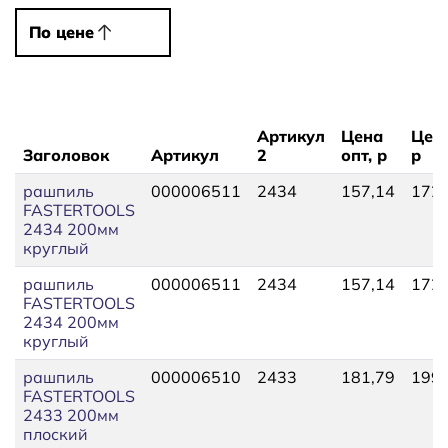
По цене
По цене
Артикул
Цена
Цена
Заголовок
Артикул
2
опт, р
р
рашпиль
000006511
2434
157,14
172,
FASTERTOOLS
2434 200мм
круглый
рашпиль
000006511
2434
157,14
172,
FASTERTOOLS
2434 200мм
круглый
рашпиль
000006510
2433
181,79
199,
FASTERTOOLS
2433 200мм
плоский