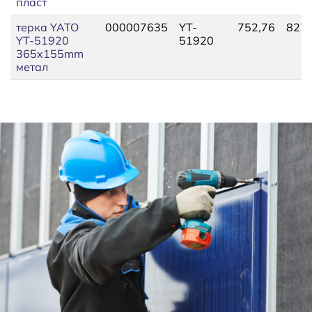
пласт
терка YATO
000007635
YT-
752,76
827,
YT-51920
51920
365x155mm
метал