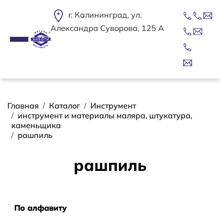
Перейти к основному содержанию
г. Калининград, ул.
Александра Суворова, 125 А
Строка навигации
Главная
Каталог
Инструмент
инструмент и материалы маляра, штукатура,
каменьщика
рашпиль
рашпиль
Сортировать
По алфавиту
По алфавиту