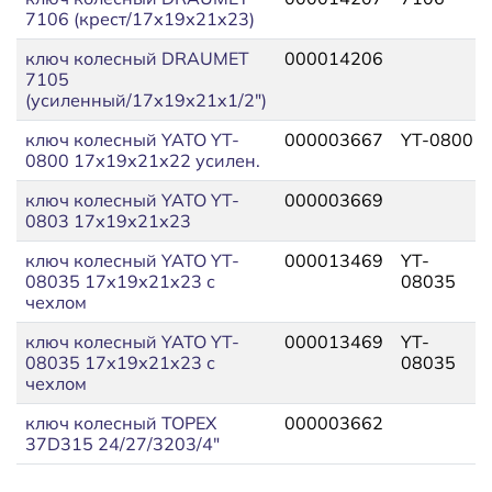
7106 (крест/17х19х21x23)
ключ колесный DRAUMET
000014206
7105
(усиленный/17х19х21x1/2")
ключ колесный YATO YT-
000003667
YT-0800
0800 17х19х21х22 усилен.
ключ колесный YATO YT-
000003669
0803 17х19х21х23
ключ колесный YATO YT-
000013469
YT-
08035 17х19х21x23 с
08035
чехлом
ключ колесный YATO YT-
000013469
YT-
08035 17х19х21x23 с
08035
чехлом
ключ колесный TOPEX
000003662
37D315 24/27/3203/4"