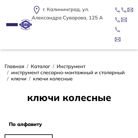
Перейти к основному содержанию
г. Калининград, ул.
Александра Суворова, 125 А
Строка навигации
Главная
Каталог
Инструмент
инструмент слесарно-монтажный и столярный
ключи
ключи колесные
ключи колесные
Сортировать
По алфавиту
По алфавиту