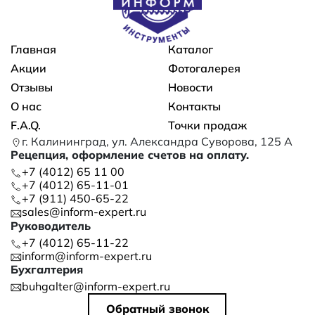
Основная навигация
Главная
Каталог
Акции
Фотогалерея
Отзывы
Новости
О нас
Контакты
F.A.Q.
Точки продаж
г. Калининград, ул. Александра Суворова, 125 А
Рецепция, оформление счетов на оплату.
+7 (4012) 65 11 00
+7 (4012) 65-11-01
+7 (911) 450-65-22
sales@inform-expert.ru
Руководитель
+7 (4012) 65-11-22
inform@inform-expert.ru
Бухгалтерия
buhgalter@inform-expert.ru
Обратный звонок