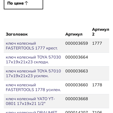
По цене
По цене
Артикул
Заголовок
Артикул
2
ключ колесный
000003659
1777
FASTERTOOLS 1777 крест.
ключ колесный TOYA 57030
000003664
17х19х21х23 складн.
ключ колесный TOYA 57010
000003663
17х19х21х23 усилен.
ключ колесный
000003660
1778
FASTERTOOLS 1778 усилен.
ключ колесный YATO YT-
000003668
0801 17х19х21 1/2"
ключ колесный DRAUMET
000014207
7106