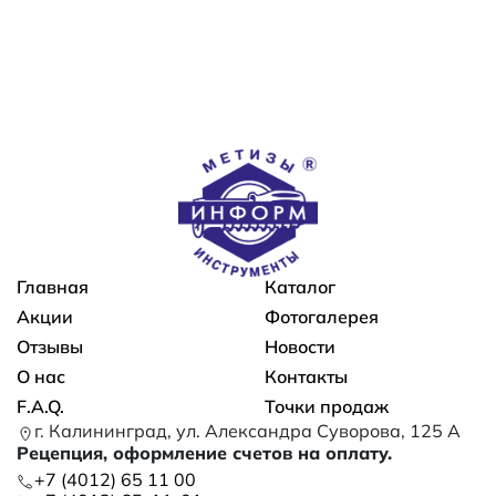
Основная навигация
Главная
Каталог
Акции
Фотогалерея
Отзывы
Новости
О нас
Контакты
F.A.Q.
Точки продаж
г. Калининград, ул. Александра Суворова, 125 А
Рецепция, оформление счетов на оплату.
+7 (4012) 65 11 00