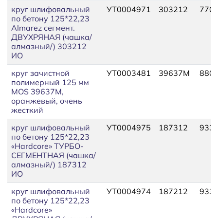
круг шлифовальный
УТ0004971
303212
770
по бетону 125*22,23
Almarez сегмент.
ДВУХРЯНАЯ (чашка/
алмазный/) 303212
ИО
круг зачистной
УТ0003481
39637М
880
полимерный 125 мм
MOS 39637М,
оранжевый, очень
жесткий
круг шлифовальный
УТ0004975
187312
933
по бетону 125*22,23
«Hardcore» ТУРБО-
СЕГМЕНТНАЯ (чашка/
алмазный/) 187312
ИО
круг шлифовальный
УТ0004974
187212
933
по бетону 125*22,23
«Hardcore»