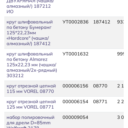
ДВУХРЯНАЯ (чашка/
алмазный/) 187212
ИО
круг шлифовальный
УТ0002836
187412
933
по бетону Бумеранг
125*22,23мм
«Hardcore" (чашка/
алмазный/) 187412
круг шлифовальный
УТ0001632
995,
по бетону Almarez
125х22,23 мм (чашка/
алмазный/2х-рядный)
303212
круг отрезной цепной
000006156
08770
2 11
115 мм VOREL 08770
круг отрезной цепной
000006154
08771
2 21
125 мм VOREL 08771
набор полировочный
000009054
3 02
для дрели D=85mm
Wolfcraft 2178