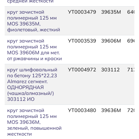
средней жесткости
круг зачистной
УТ0003479
39635М
640
полимерный 125 мм
MOS 39635М,
фиолетовый, жесткий
круг зачистной
УТ0003539
39606М
696
полимерный 125 мм
MOS 39606М для мет.
от ржавчины и краски
круг шлифовальный
УТ0004972
303112
713
по бетону 125*22,23
Almarez сегмент.
ОДНОРЯДНАЯ
(чашка/алмазный/)
303112 ИО
круг зачистной
УТ0003480
39636М
720
полимерный 125 мм
MOS 39636М,
зеленый, повышенной
жесткости