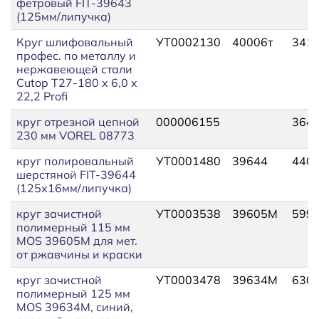
фетровый FIT-39643
(125мм/липучка)
Круг шлифовальный
УТ0002130
40006т
341,
профес. по металлу и
нержавеющей стали
Cutop T27-180 x 6,0 x
22,2 Profi
круг отрезной цепной
000006155
364,
230 мм VOREL 08773
круг полировальный
УТ0001480
39644
440
шерстяной FIT-39644
(125х16мм/липучка)
круг зачистной
УТ0003538
39605М
599
полимерный 115 мм
MOS 39605М для мет.
от ржавчины и краски
круг зачистной
УТ0003478
39634М
630
полимерный 125 мм
MOS 39634М, синий,