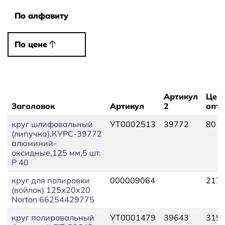
Сортировать
По алфавиту
По алфавиту
По цене
По цене
Артикул
Цен
Заголовок
Артикул
2
опт,
круг шлифовальный
УТ0002513
39772
80
(липучка),КУРС-39772
алюминий-
оксидные,125 мм,5 шт.
Р 40
круг для полировки
000009064
217,
(войлок) 125х20х20
Norton 66254429775
круг полировальный
УТ0001479
39643
315