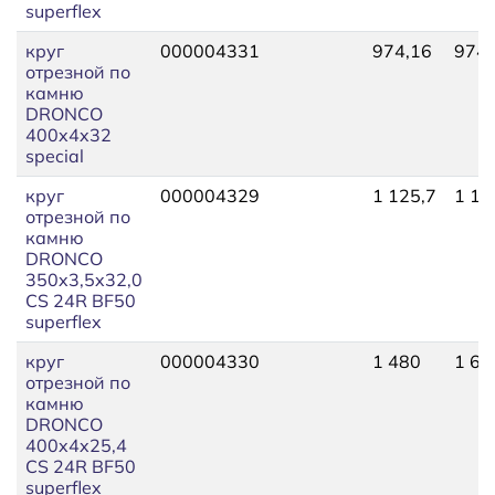
superflex
круг
000004331
974,16
974,
отрезной по
камню
DRONCO
400x4x32
special
круг
000004329
1 125,7
1 12
отрезной по
камню
DRONCO
350x3,5x32,0
CS 24R BF50
superflex
круг
000004330
1 480
1 64
отрезной по
камню
DRONCO
400x4x25,4
CS 24R BF50
superflex