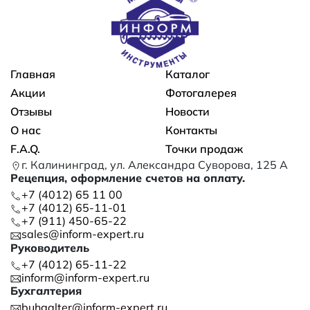
Основная навигация
Главная
Каталог
Акции
Фотогалерея
Отзывы
Новости
О нас
Контакты
F.A.Q.
Точки продаж
г. Калининград, ул. Александра Суворова, 125 А
Рецепция, оформление счетов на оплату.
+7 (4012) 65 11 00
+7 (4012) 65-11-01
+7 (911) 450-65-22
sales@inform-expert.ru
Руководитель
+7 (4012) 65-11-22
inform@inform-expert.ru
Бухгалтерия
buhgalter@inform-expert.ru