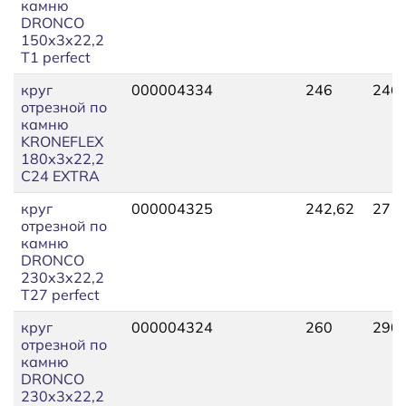
камню
DRONCO
150x3x22,2
Т1 perfect
круг
000004334
246
246,
отрезной по
камню
KRONEFLEX
180х3х22,2
C24 ЕХTRA
круг
000004325
242,62
271,
отрезной по
камню
DRONCO
230x3x22,2
Т27 perfect
круг
000004324
260
290,
отрезной по
камню
DRONCO
230x3x22,2