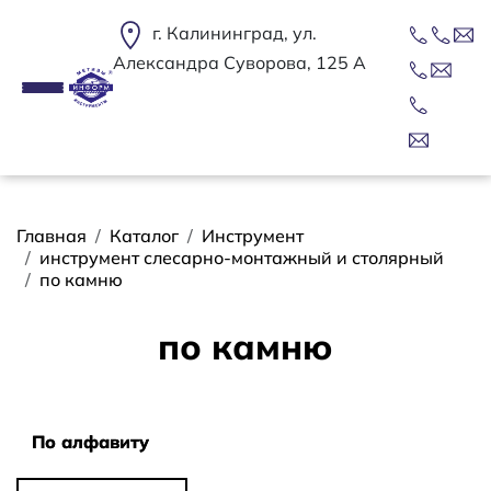
Перейти к основному содержанию
г. Калининград, ул.
Александра Суворова, 125 А
Строка навигации
Главная
Каталог
Инструмент
инструмент слесарно-монтажный и столярный
по камню
по камню
Сортировать
По алфавиту
По алфавиту