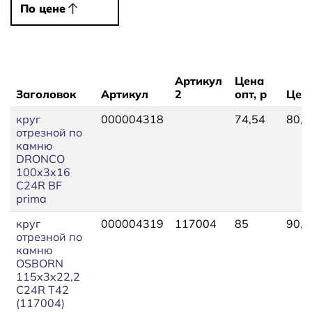
По цене
По цене
Артикул
Цена
Заголовок
Артикул
2
опт, р
Цена
круг
000004318
74,54
80,5
отрезной по
камню
DRONCO
100x3x16
C24R BF
prima
круг
000004319
117004
85
90,0
отрезной по
камню
OSBORN
115x3x22,2
C24R T42
(117004)