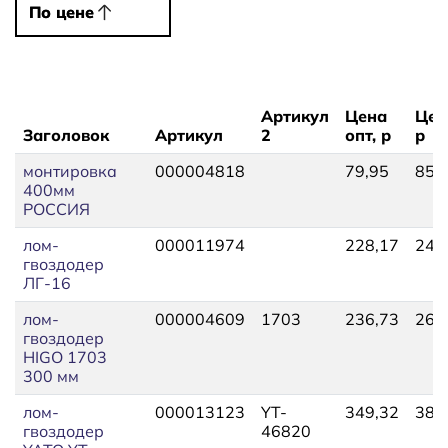
По цене
По цене
Артикул
Цена
Цен
Заголовок
Артикул
2
опт, р
р
монтировка
000004818
79,95
85,
400мм
РОССИЯ
лом-
000011974
228,17
244
гвоздодер
ЛГ-16
лом-
000004609
1703
236,73
260
гвоздодер
HIGO 1703
300 мм
лом-
000013123
YT-
349,32
384
гвоздодер
46820