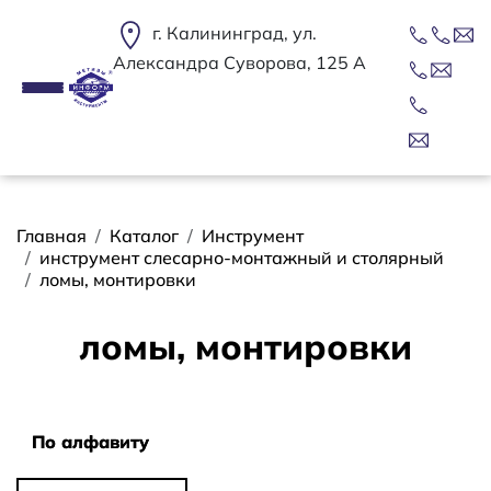
Перейти к основному содержанию
г. Калининград, ул.
Александра Суворова, 125 А
Строка навигации
Главная
Каталог
Инструмент
инструмент слесарно-монтажный и столярный
ломы, монтировки
ломы, монтировки
Сортировать
По алфавиту
По алфавиту