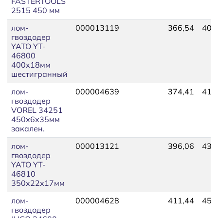
FASTERTOOLS
2515 450 мм
лом-
000013119
366,54
403
гвоздодер
YATO YT-
46800
400x18мм
шестигранный
лом-
000004639
374,41
411
гвоздодер
VOREL 34251
450х6х35мм
закален.
лом-
000013121
396,06
435
гвоздодер
YATO YT-
46810
350x22x17мм
лом-
000004628
411,44
452
гвоздодер