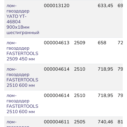
лом-
000013120
633,45
697
гвоздодер
YATO YT-
46804
900x18мм
шестигранный
лом-
000004613
2509
658
724
гвоздодер
FASTERTOOLS
2509 450 мм
лом-
000004614
2510
718,95
790
гвоздодер
FASTERTOOLS
2510 600 мм
лом-
000004614
2510
718,95
790
гвоздодер
FASTERTOOLS
2510 600 мм
лом-
000004611
2505
740,46
814
гвоздодер