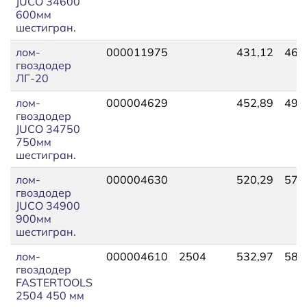
JUCO 34600
600мм
шестигран.
лом-
000011975
431,12
462
гвоздодер
ЛГ-20
лом-
000004629
452,89
498
гвоздодер
JUCO 34750
750мм
шестигран.
лом-
000004630
520,29
572
гвоздодер
JUCO 34900
900мм
шестигран.
лом-
000004610
2504
532,97
586
гвоздодер
FASTERTOOLS
2504 450 мм