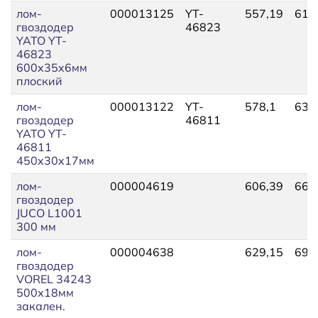
лом-
000013125
YT-
557,19
613
гвоздодер
46823
YATO YT-
46823
600x35x6мм
плоский
лом-
000013122
YT-
578,1
637
гвоздодер
46811
YATO YT-
46811
450x30x17мм
лом-
000004619
606,39
666
гвоздодер
JUCO L1001
300 мм
лом-
000004638
629,15
692
гвоздодер
VOREL 34243
500х18мм
закален.