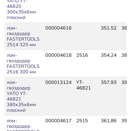
YATO YT-
46820
300x35x6мм
плоский
лом-
000004616
351,52
386
гвоздодер
FASTERTOOLS
2514 325 мм
лом-
000004618
2516
354,24
388
гвоздодер
FASTERTOOLS
2516 300 мм
лом-
000013124
YT-
357,93
393
гвоздодер
46821
YATO YT-
46821
380x35x6мм
плоский
лом-
000004617
2515
361,86
398
гвоздодер