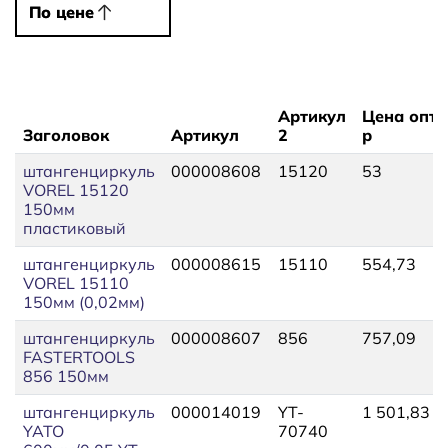
По цене
По цене
Артикул
Цена опт,
Заголовок
Артикул
2
р
штангенциркуль
000008608
15120
53
VOREL 15120
150мм
пластиковый
штангенциркуль
000008615
15110
554,73
VOREL 15110
150мм (0,02мм)
штангенциркуль
000008607
856
757,09
FASTERTOOLS
856 150мм
штангенциркуль
000014019
YT-
1 501,83
YATO
70740