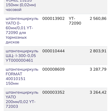
150мм (0,02мм)
часовой
штангенциркуль
000013902
YT-
2 560,86
YATO 0-
72090
60мм/0,01 YT-
72090 для
тормозных
дисков
штангенциркуль
000010444
2 803,91
ШЦ- I-300-0,05
УТ000000461
штангенциркуль
000008609
3 287,79
FORMAT
40010151
150мм
штангенциркуль
000003352
3 264,42
YATO
200мм/0,02 YT-
72003