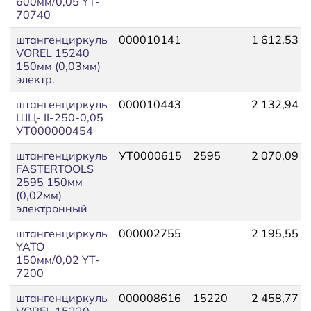
600мм/0,05 YT-
70740
штангенциркуль
000010141
1 612,53
VOREL 15240
150мм (0,03мм)
электр.
штангенциркуль
000010443
2 132,94
ШЦ- II-250-0,05
УТ000000454
штангенциркуль
УТ0000615
2595
2 070,09
FASTERTOOLS
2595 150мм
(0,02мм)
электронный
штангенциркуль
000002755
2 195,55
YATO
150мм/0,02 YT-
7200
штангенциркуль
000008616
15220
2 458,77
VOREL 15220