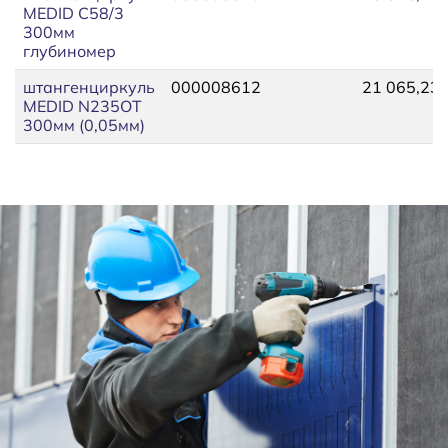
MEDID C58/3
300мм
глубиномер
штангенциркуль
000008612
21 065,23
MEDID N235OТ
300мм (0,05мм)