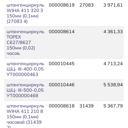
штангенциркуль
000008619
27083
3 971,61
WIHA 411 320 3
150мм (0,1мм)
(27083 4)
штангенциркуль
000008614
4 361,33
TOPEX
С627/8627
150мм (0,02)
часов.
штангенциркуль
000010445
4 713,24
ШЦ- III-400-0,05
УТ000000463
штангенциркуль
000010446
5 538,94
ШЦ- III-500-0,05
УТ000000468
штангенциркуль
000008618
31439
5 367,79
WIHA 411 210 8
150мм (0,1мм)
часовой (31439
2)