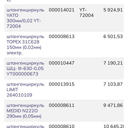
штангенциркуль
000014021
YT-
5 924,91
YATO
72004
300мм/0,02 YT-
72004
штангенциркуль
000008613
6 501,53
TOPEX 31С628
150мм (0,02мм)
электр.
штангенциркуль
000010447
7 190,21
ШЦ- III-630-0,05
УТ000000673
штангенциркуль
000013915
7 103,87
LIMIT
264010109
штангенциркуль
000008611
9 471,86
MEDID N222O
290мм (0,05мм)
штангенциркуль
000008610
10 645,28