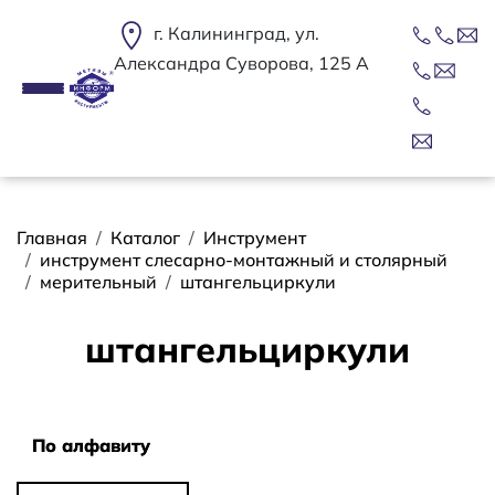
Перейти к основному содержанию
г. Калининград, ул.
Александра Суворова, 125 А
Строка навигации
Главная
Каталог
Инструмент
инструмент слесарно-монтажный и столярный
мерительный
штангельциркули
штангельциркули
Сортировать
По алфавиту
По алфавиту