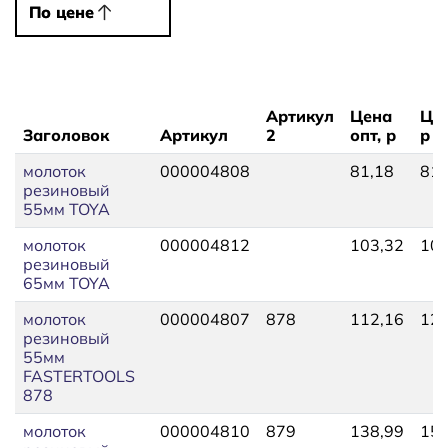
По цене
По цене
Артикул
Цена
Цен
Заголовок
Артикул
2
опт, р
р
молоток
000004808
81,18
81,
резиновый
55мм TOYA
молоток
000004812
103,32
106
резиновый
65мм TOYA
молоток
000004807
878
112,16
123
резиновый
55мм
FASTERTOOLS
878
молоток
000004810
879
138,99
153