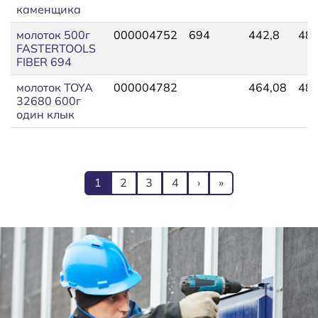
каменщика
молоток 500г
000004752
694
442,8
487
FASTERTOOLS
FIBER 694
молоток TOYA
000004782
464,08
489
32680 600г
один клык
Нумерация страниц
Текущая страница
Page
Page
Page
Следующая страниц
Последняя стран
1
2
3
4
›
»