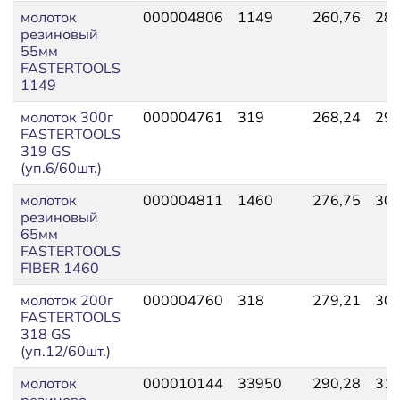
молоток
000004806
1149
260,76
286
резиновый
55мм
FASTERTOOLS
1149
молоток 300г
000004761
319
268,24
295
FASTERTOOLS
319 GS
(уп.6/60шт.)
молоток
000004811
1460
276,75
305
резиновый
65мм
FASTERTOOLS
FIBER 1460
молоток 200г
000004760
318
279,21
307
FASTERTOOLS
318 GS
(уп.12/60шт.)
молоток
000010144
33950
290,28
318
резиново-