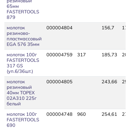
резиновый
65мм
FASTERTOOLS
879
молоток
000004804
156,7
172
резиново-
пластмассовый
EGA 576 35мм
молоток 100г
000004759
317
185,73
204
FASTERTOOLS
317 GS
(уп.6/36шт.)
молоток
000004805
243,66
258
резиновый
40мм TOPEX
02А310 225г
белый
молоток 100г
000004748
960
254,61
279
FASTERTOOLS
690