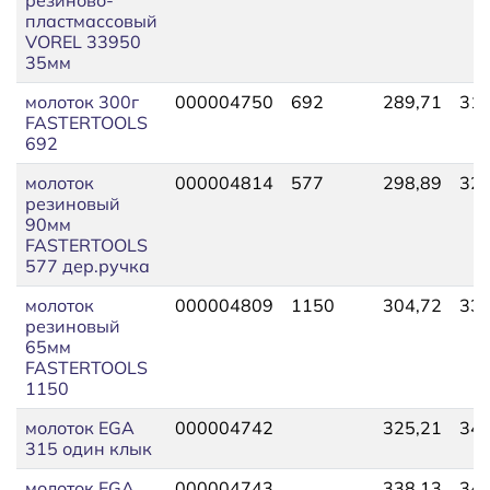
пластмассовый
VOREL 33950
35мм
молоток 300г
000004750
692
289,71
318
FASTERTOOLS
692
молоток
000004814
577
298,89
328
резиновый
90мм
FASTERTOOLS
577 дер.ручка
молоток
000004809
1150
304,72
335
резиновый
65мм
FASTERTOOLS
1150
молоток EGA
000004742
325,21
344
315 один клык
молоток EGA
000004743
338,13
344