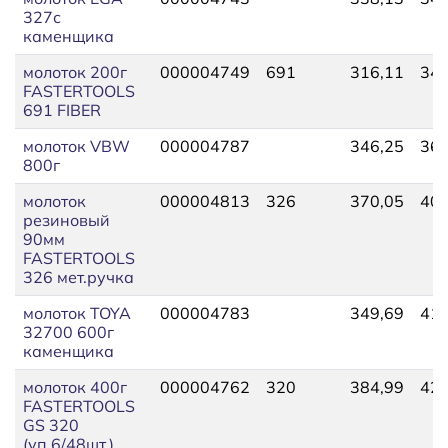
327с
каменщика
молоток 200г
000004749
691
316,11
346
FASTERTOOLS
691 FIBER
молоток VBW
000004787
346,25
364
800г
молоток
000004813
326
370,05
407
резиновый
90мм
FASTERTOOLS
326 мет.ручка
молоток TOYA
000004783
349,69
418
32700 600г
каменщика
молоток 400г
000004762
320
384,99
424
FASTERTOOLS
GS 320
(уп.6/48шт.)