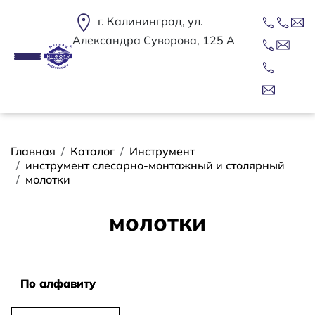
Перейти к основному содержанию
г. Калининград, ул.
Александра Суворова, 125 А
Строка навигации
Главная
Каталог
Инструмент
инструмент слесарно-монтажный и столярный
молотки
молотки
Сортировать
По алфавиту
По алфавиту