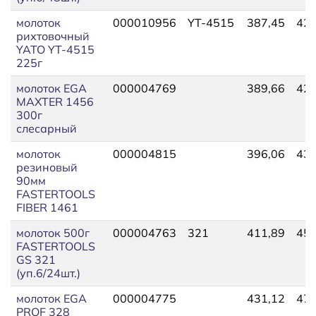
молоток
000010956
YT-4515
387,45
426
рихтовочный
YATO YT-4515
225г
молоток EGA
000004769
389,66
428
MAXTER 1456
300г
слесарный
молоток
000004815
396,06
435
резиновый
90мм
FASTERTOOLS
FIBER 1461
молоток 500г
000004763
321
411,89
453
FASTERTOOLS
GS 321
(уп.6/24шт.)
молоток EGA
000004775
431,12
474
PROF 328