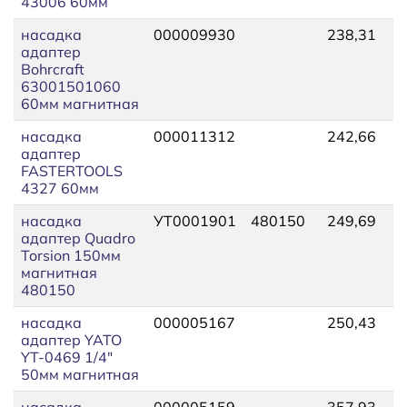
43006 60мм
насадка
000009930
238,31
адаптер
Bohrcraft
63001501060
60мм магнитная
насадка
000011312
242,66
адаптер
FASTERTOOLS
4327 60мм
насадка
УТ0001901
480150
249,69
адаптер Quadro
Torsion 150мм
магнитная
480150
насадка
000005167
250,43
адаптер YATO
YT-0469 1/4"
50мм магнитная
насадка
000005159
357,93