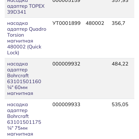
адаптер TOPEX
39D341
насадка
УТ0001899
480002
356,7
адаптер Quadro
Torsion
магнитная
480002 (Quick
Lock)
насадка
000009932
484,22
адаптер
Bohrcraft
63101501160
¼" 60мм
магнитная
насадка
000009933
535,05
адаптер
Bohrcraft
63101501175
¼" 75мм
магнитная