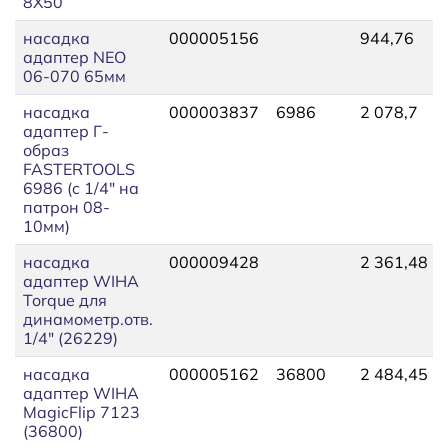
8Х50
насадка
000005156
944,76
адаптер NEO
06-070 65мм
насадка
000003837
6986
2 078,7
адаптер Г-
образ
FASTERTOOLS
6986 (c 1/4" на
патрон 08-
10мм)
насадка
000009428
2 361,48
адаптер WIHA
Torque для
динамометр.отв.
1/4" (26229)
насадка
000005162
36800
2 484,45
адаптер WIHA
MagicFlip 7123
(36800)