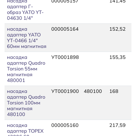
насадка
000005157
141,45
адаптер Г-
образ YATO YT-
04630 1/4"
насадка
000005164
152,52
адаптер YATO
YT-0466 1/4"
60мм магнитная
насадка
УТ0001898
155,35
адаптер Quadro
Torsion 55мм
магнитная
480001
насадка
УТ0001900
480100
168
адаптер Quadro
Torsion 100мм
магнитная
480100
насадка
000005160
217,59
адаптер TOPEX