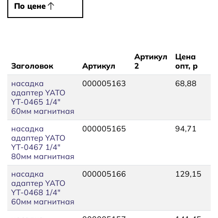
По цене
По цене
Артикул
Цена
Заголовок
Артикул
2
опт, р
насадка
000005163
68,88
адаптер YATO
YT-0465 1/4"
60мм магнитная
насадка
000005165
94,71
адаптер YATO
YT-0467 1/4"
80мм магнитная
насадка
000005166
129,15
адаптер YATO
YT-0468 1/4"
60мм магнитная