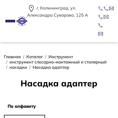
Перейти к основному содержанию
г. Калининград, ул.
Александра Суворова, 125 А
Строка навигации
Главная
Каталог
Инструмент
инструмент слесарно-монтажный и столярный
насадки
Насадка адаптер
Насадка адаптер
Сортировать
По алфавиту
По алфавиту