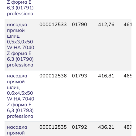
Z форма E
6,3 (01791)
professional
насадка
000012533
01790
412,76
461,
прямой
шлиц
0,5x3,0x50
WIHA 7040
Z форма E
6,3 (01790)
professional
насадка
000012536
01793
416,81
465,
прямой
шлиц
0,6x4,5x50
WIHA 7040
Z форма E
6,3 (01793)
professional
насадка
000012535
01792
436,21
487,
прямой