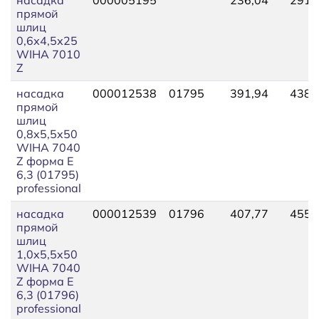
прямой
шлиц
0,6х4,5х25
WIHA 7010
Z
насадка
000012538
01795
391,94
438,
прямой
шлиц
0,8x5,5x50
WIHA 7040
Z форма E
6,3 (01795)
professional
насадка
000012539
01796
407,77
455,
прямой
шлиц
1,0x5,5x50
WIHA 7040
Z форма E
6,3 (01796)
professional