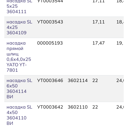
насадка SL
УТ0003544
17,11
18,4
5х25
3604111
насадка SL
УТ0003543
17,11
18,4
4х25
3604109
насадка
000005193
17,47
19,1
прямой
шлиц
0,6х4,0х25
YATO YT-
7801
насадка SL
УТ0003646
3602114
22
24,0
6х50
3604114
ВИ
насадка SL
УТ0003642
3602110
22
24,0
4х50
3604110
ВИ