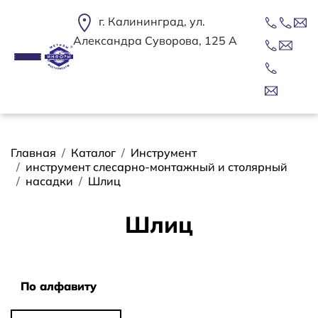
Перейти к основному содержанию
г. Калининград, ул.
Александра Суворова, 125 А
Строка навигации
Главная
Каталог
Инструмент
инструмент слесарно-монтажный и столярный
насадки
Шлиц
Шлиц
Сортировать
По алфавиту
По алфавиту