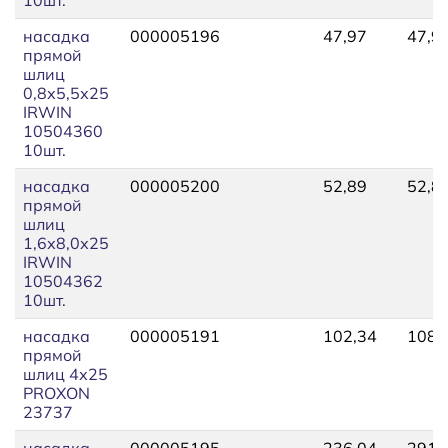
насадка
000005196
47,97
47,9
прямой
шлиц
0,8х5,5х25
IRWIN
10504360
10шт.
насадка
000005200
52,89
52,8
прямой
шлиц
1,6х8,0х25
IRWIN
10504362
10шт.
насадка
000005191
102,34
108,
прямой
шлиц 4х25
PROXON
23737
насадка
000005195
236,04
291,