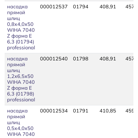
насадка
000012537
01794
408,91
457,
прямой
шлиц
0,8x4,0x50
WIHA 7040
Z форма E
6,3 (01794)
professional
насадка
000012540
01798
408,91
457,
прямой
шлиц
1,2x6,5x50
WIHA 7040
Z форма E
6,3 (01798)
professional
насадка
000012534
01791
410,85
459,
прямой
шлиц
0,5x4,0x50
WIHA 7040