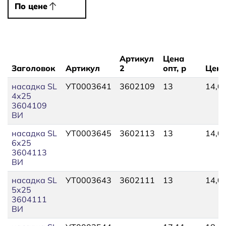
По цене
По цене
Артикул
Цена
Заголовок
Артикул
2
опт, р
Цена
насадка SL
УТ0003641
3602109
13
14,0
4х25
3604109
ВИ
насадка SL
УТ0003645
3602113
13
14,0
6х25
3604113
ВИ
насадка SL
УТ0003643
3602111
13
14,0
5х25
3604111
ВИ