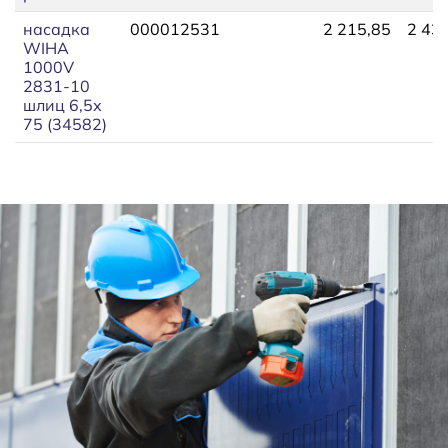
насадка
000012531
2 215,85
2 43
WIHA
1000V
2831-10
шлиц 6,5х
75 (34582)