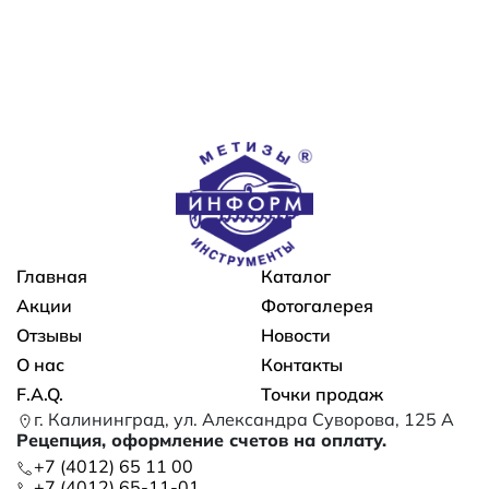
Основная навигация
Главная
Каталог
Акции
Фотогалерея
Отзывы
Новости
О нас
Контакты
F.A.Q.
Точки продаж
г. Калининград, ул. Александра Суворова, 125 А
Рецепция, оформление счетов на оплату.
+7 (4012) 65 11 00
+7 (4012) 65-11-01