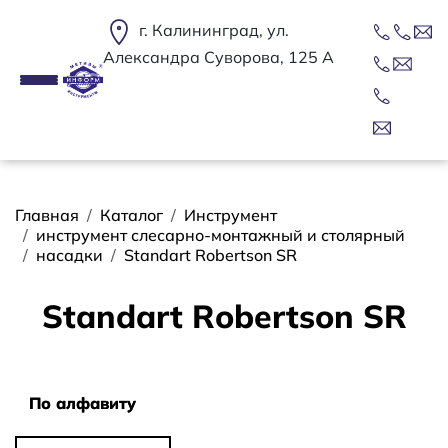
Перейти к основному содержанию
г. Калининград, ул.
Александра Суворова, 125 А
Строка навигации
Главная
Каталог
Инструмент
инструмент слесарно-монтажный и столярный
насадки
Standart Robertson SR
Standart Robertson SR
Сортировать
По алфавиту
По алфавиту