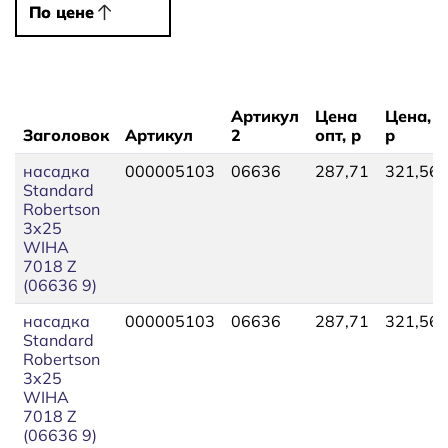
По цене
По цене
Артикул
Цена
Цена,
Заголовок
Артикул
2
опт, р
р
насадка
000005103
06636
287,71
321,56
Standard
Robertson
3x25
WIHA
7018 Z
(06636 9)
насадка
000005103
06636
287,71
321,56
Standard
Robertson
3x25
WIHA
7018 Z
(06636 9)