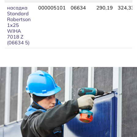
насадка
000005101
06634
290,19
324,33
Standard
Robertson
1x25
WIHA
7018 Z
(06634 5)