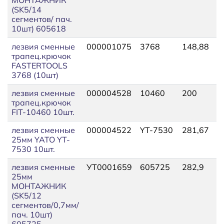
(SK5/14
сегментов/ пач.
10шт) 605618
лезвия сменные
000001075
3768
148,88
1
трапец.крючок
FASTERTOOLS
3768 (10шт)
лезвия сменные
000004528
10460
200
2
трапец.крючок
FIT-10460 10шт.
лезвия сменные
000004522
YT-7530
281,67
3
25мм YATO YT-
7530 10шт.
лезвия сменные
УТ0001659
605725
282,9
3
25мм
МОНТАЖНИК
(SK5/12
сегментов/0,7мм/
пач. 10шт)
605725