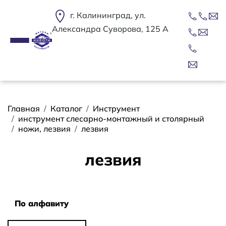
Перейти к основному содержанию
г. Калининград, ул.
Александра Суворова, 125 А
Строка навигации
Главная
Каталог
Инструмент
инструмент слесарно-монтажный и столярный
ножи, лезвия
лезвия
лезвия
Сортировать
По алфавиту
По алфавиту