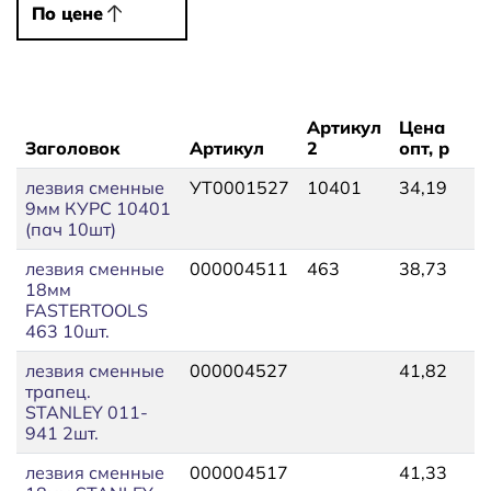
По цене
По цене
Артикул
Цена
Заголовок
Артикул
2
опт, р
Ц
лезвия сменные
УТ0001527
10401
34,19
3
9мм КУРС 10401
(пач 10шт)
лезвия сменные
000004511
463
38,73
4
18мм
FASTERTOOLS
463 10шт.
лезвия сменные
000004527
41,82
4
трапец.
STANLEY 011-
941 2шт.
лезвия сменные
000004517
41,33
4