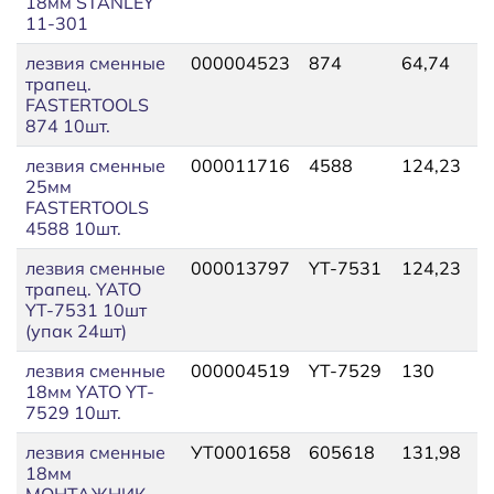
18мм STANLEY
11-301
лезвия сменные
000004523
874
64,74
7
трапец.
FASTERTOOLS
874 10шт.
лезвия сменные
000011716
4588
124,23
1
25мм
FASTERTOOLS
4588 10шт.
лезвия сменные
000013797
YT-7531
124,23
1
трапец. YATO
YT-7531 10шт
(упак 24шт)
лезвия сменные
000004519
YT-7529
130
1
18мм YATO YT-
7529 10шт.
лезвия сменные
УТ0001658
605618
131,98
1
18мм
МОНТАЖНИК