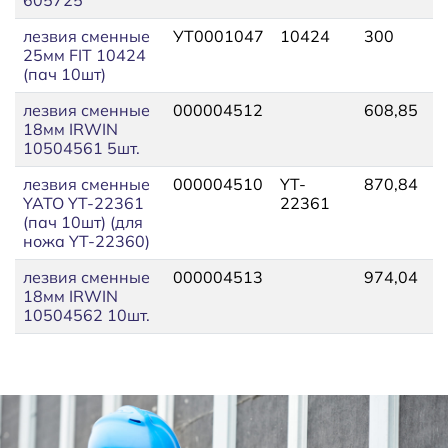
лезвия сменные
УТ0001047
10424
300
3
25мм FIT 10424
(пач 10шт)
лезвия сменные
000004512
608,85
6
18мм IRWIN
10504561 5шт.
лезвия сменные
000004510
YT-
870,84
9
YATO YT-22361
22361
(пач 10шт) (для
ножа YT-22360)
лезвия сменные
000004513
974,04
1
18мм IRWIN
10504562 10шт.