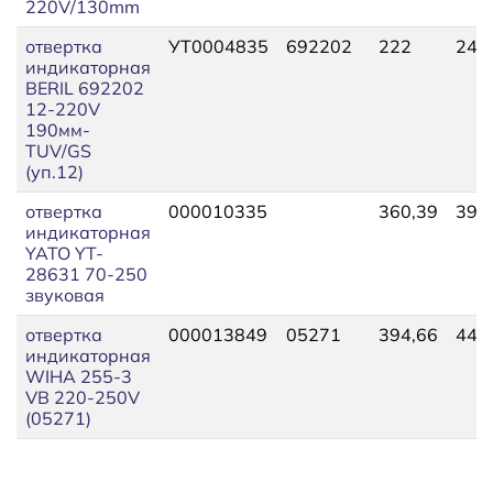
220V/130mm
отвертка
УТ0004835
692202
222
244
индикаторная
BERIL 692202
12-220V
190мм-
TUV/GS
(уп.12)
отвертка
000010335
360,39
396
индикаторная
YATO YT-
28631 70-250
звуковая
отвертка
000013849
05271
394,66
441
индикаторная
WIHA 255-3
VB 220-250V
(05271)