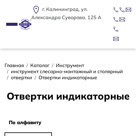
Перейти к основному содержанию
г. Калининград, ул.
Александра Суворова, 125 А
Строка навигации
Главная
Каталог
Инструмент
инструмент слесарно-монтажный и столярный
отвертки
Отвертки индикаторные
Отвертки индикаторные
Сортировать
По алфавиту
По алфавиту