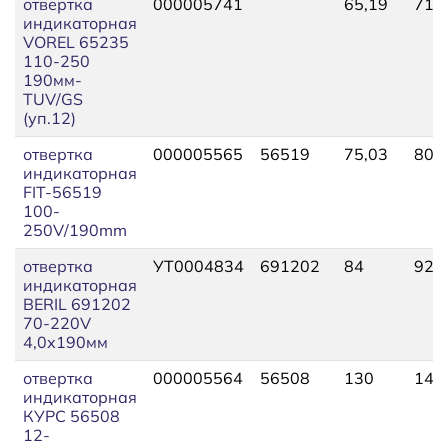
отвертка
000005741
65,19
71,
индикаторная
VOREL 65235
110-250
190мм-
TUV/GS
(уп.12)
отвертка
000005565
56519
75,03
80,
индикаторная
FIT-56519
100-
250V/190mm
отвертка
УТ0004834
691202
84
92,
индикаторная
BERIL 691202
70-220V
4,0х190мм
отвертка
000005564
56508
130
140
индикаторная
КУРС 56508
12-