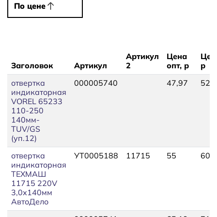
По цене
По цене
Артикул
Цена
Цен
Заголовок
Артикул
2
опт, р
р
отвертка
000005740
47,97
52,
индикаторная
VOREL 65233
110-250
140мм-
TUV/GS
(уп.12)
отвертка
УТ0005188
11715
55
60,
индикаторная
ТЕХМАШ
11715 220V
3,0х140мм
АвтоДело