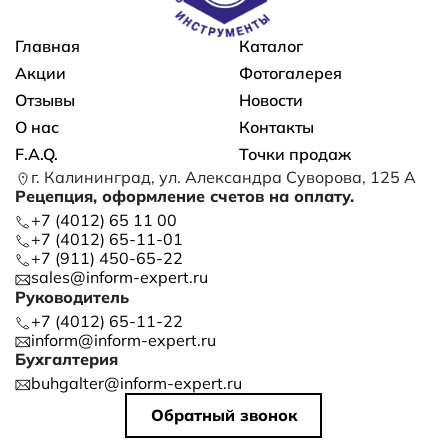
Основная навигация
Главная
Каталог
Акции
Фотогалерея
Отзывы
Новости
О нас
Контакты
F.A.Q.
Точки продаж
г. Калининград, ул. Александра Суворова, 125 А
Рецепция, оформление счетов на оплату.
+7 (4012) 65 11 00
+7 (4012) 65-11-01
+7 (911) 450-65-22
sales@inform-expert.ru
Руководитель
+7 (4012) 65-11-22
inform@inform-expert.ru
Бухгалтерия
buhgalter@inform-expert.ru
Обратный звонок