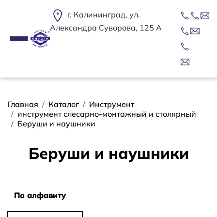
Перейти к основному содержанию
г. Калининград, ул.
Александра Суворова, 125 А
Строка навигации
Главная
Каталог
Инструмент
инструмент слесарно-монтажный и столярный
Беруши и наушники
Беруши и наушники
Сортировать
По алфавиту
По алфавиту