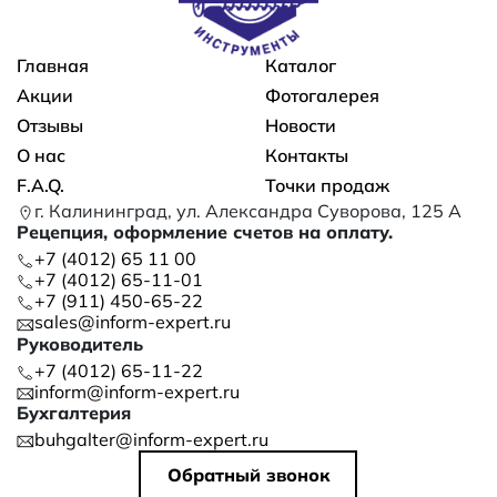
Основная навигация
Главная
Каталог
Акции
Фотогалерея
Отзывы
Новости
О нас
Контакты
F.A.Q.
Точки продаж
г. Калининград, ул. Александра Суворова, 125 А
Рецепция, оформление счетов на оплату.
+7 (4012) 65 11 00
+7 (4012) 65-11-01
+7 (911) 450-65-22
sales@inform-expert.ru
Руководитель
+7 (4012) 65-11-22
inform@inform-expert.ru
Бухгалтерия
buhgalter@inform-expert.ru
Обратный звонок