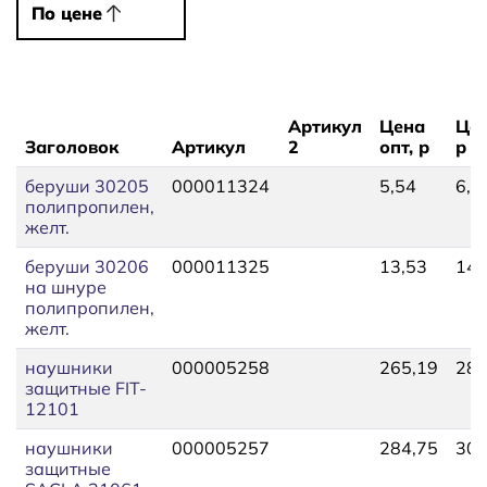
По цене
По цене
Артикул
Цена
Цен
Заголовок
Артикул
2
опт, р
р
беруши 30205
000011324
5,54
6,7
полипропилен,
желт.
беруши 30206
000011325
13,53
14,
на шнуре
полипропилен,
желт.
наушники
000005258
265,19
283
защитные FIT-
12101
наушники
000005257
284,75
304
защитные