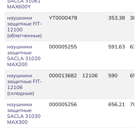
SACLA 31061
MAX600Y
наушники
УТ0000478
353,38
388
защитные FIT-
12100
(облегченные)
наушники
000005255
591,63
633
защитные
SACLA 31020
MAX200
наушники
000013682
12106
590
650
защитные FIT-
12106
(складные)
наушники
000005256
656,21
702
защитные
SACLA 31030
MAX300