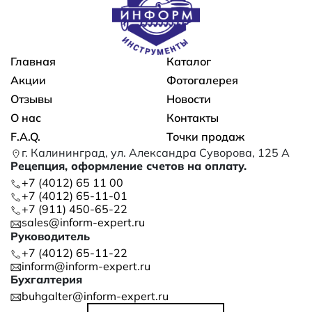
Основная навигация
Главная
Каталог
Акции
Фотогалерея
Отзывы
Новости
О нас
Контакты
F.A.Q.
Точки продаж
г. Калининград, ул. Александра Суворова, 125 А
Рецепция, оформление счетов на оплату.
+7 (4012) 65 11 00
+7 (4012) 65-11-01
+7 (911) 450-65-22
sales@inform-expert.ru
Руководитель
+7 (4012) 65-11-22
inform@inform-expert.ru
Бухгалтерия
buhgalter@inform-expert.ru