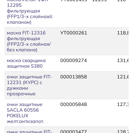
12295
фильтрующая
(FFP1/3-х слойная/с
клапаном)
маска FIT-12316
УТ0000261
118,82
фильтрующая
(FFP2/3-х слойная/
без клапана)
маска сварщика
000009274
131,61
защитная S380
очки защитные FIT-
000013858
121,65
12231 (КУРС) с
дужками
прозрачные
очки защитные
000005848
127,31
SACLA 60556
POKELUX
желт.антизапот.
очки защитные FIT-
000003477
128,78