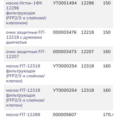
маска Исток-1ФК
УТ0001494
12296
150
12296
фильтрующая
(FFP2/3-х слойная/с
клапаном)
очки защитные FIT-
000003476
12218
150
12218 с дужками
дымчатые
очки защитные FIT-
000003473
12207
160
12207
маска FIT-12318
УТ0000254
12318
160
фильтрующая
(FFP2/3-х слойная/
клапан)
маска FIT-12318
УТ0000254
12318
160
фильтрующая
(FFP2/3-х слойная/
клапан)
маска FIT-12288
000005607
170,48