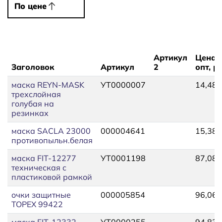
По цене
По цене
Артикул
Цена
Заголовок
Артикул
2
опт, р
маска REYN-MASK
УТ0000007
14,48
трехслойная
голубая на
резинках
маска SACLA 23000
000004641
15,38
противопыльн.белая
маска FIT-12277
УТ0001198
87,08
техническая с
пластиковой рамкой
очки защитные
000005854
96,06
TOPEX 99422
маска FIT-12332
УТ0000255
94,83