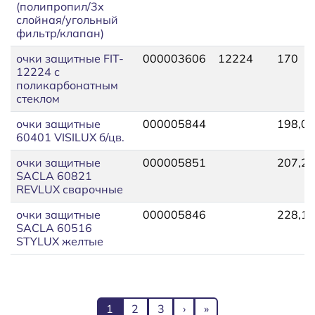
(полипропил/3х
слойная/угольный
фильтр/клапан)
очки защитные FIT-
000003606
12224
170
12224 с
поликарбонатным
стеклом
очки защитные
000005844
198,03
60401 VISILUX б/цв.
очки защитные
000005851
207,26
SACLA 60821
REVLUX сварочные
очки защитные
000005846
228,17
SACLA 60516
STYLUX желтые
Нумерация страниц
Текущая страница
Page
Page
Следующая страница
Последняя страниц
1
2
3
›
»