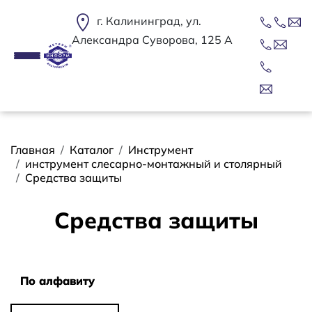
Перейти к основному содержанию
г. Калининград, ул.
Александра Суворова, 125 А
Строка навигации
Главная
Каталог
Инструмент
инструмент слесарно-монтажный и столярный
Средства защиты
Средства защиты
Сортировать
По алфавиту
По алфавиту