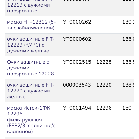
12219 с дужками
прозрачные
маска FIT-12312 (5-
УТ0000262
130,13
ти слойная/клапан)
очки защитные FIT-
УТ0000602
136,04
12229 (КУРС) с
дужками желтые
Очки защитные с
УТ0002515
12228
136,53
дужками
прозрачные 12228
очки защитные FIT-
000003543
12220
138,99
12220 с дужками
желтые
маска Исток-1ФК
УТ0001494
12296
150
12296
фильтрующая
(FFP2/3-х слойная/с
клапаном)