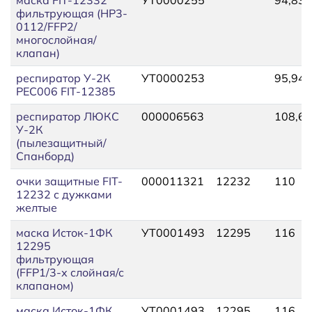
фильтрующая (HP3-
0112/FFP2/
многослойная/
клапан)
респиратор У-2К
УТ0000253
95,94
РЕС006 FIT-12385
респиратор ЛЮКС
000006563
108,61
У-2К
(пылезащитный/
Спанборд)
очки защитные FIT-
000011321
12232
110
12232 с дужками
желтые
маска Исток-1ФК
УТ0001493
12295
116
12295
фильтрующая
(FFP1/3-х слойная/с
клапаном)
маска Исток-1ФК
УТ0001493
12295
116