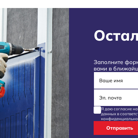
Остал
Заполните форм
вами в ближай
Имя
E-mail
Я даю согласие н
данных
в соответс
конфиденциально
Отправить