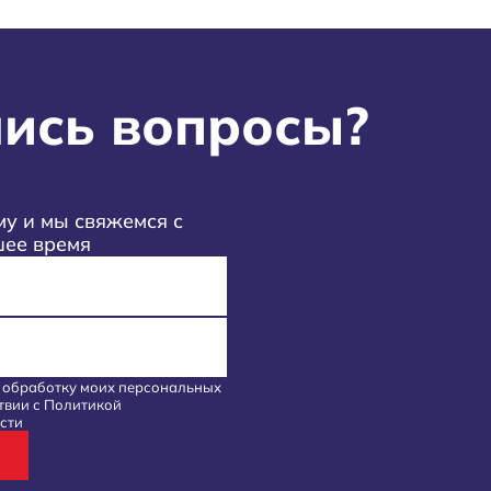
ись вопросы?
у и мы свяжемся с
шее время
а обработку моих
персональных
твии с
Политикой
сти