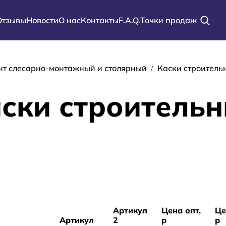
Отзывы
Новости
О нас
Контакты
F.A.Q.
Точки продаж
ации
нт слесарно-монтажный и столярный
Каски строитель
ски строитель
Артикул
Цена опт,
Це
Артикул
2
р
р