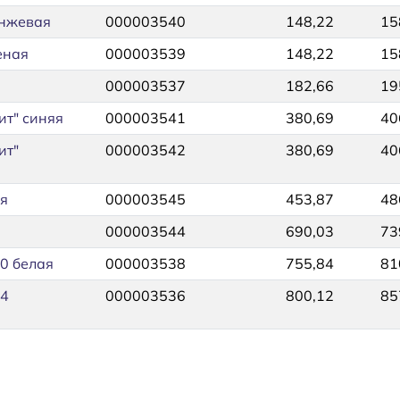
анжевая
000003540
148,22
15
еная
000003539
148,22
15
000003537
182,66
19
ит" синяя
000003541
380,69
40
ит"
000003542
380,69
40
ая
000003545
453,87
48
000003544
690,03
73
0 белая
000003538
755,84
81
04
000003536
800,12
85