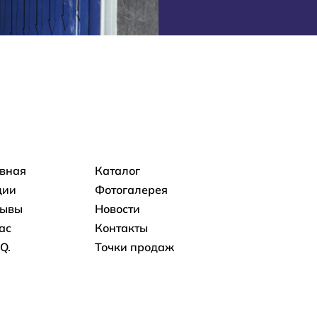
овная навигация
авная
Каталог
ции
Фотогалерея
зывы
Новости
ас
Контакты
.Q.
Точки продаж