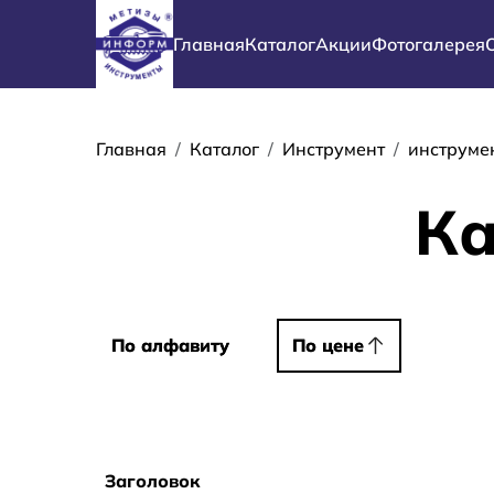
Перейти к основному содержанию
Основная навигация
Главная
Каталог
Акции
Фотогалерея
Строка навиг
Главная
Каталог
Инструмент
инструме
Ка
Сортировать
По алфавиту
По алфавиту
По цене
По цене
Заголовок