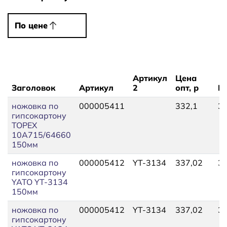
По цене
По цене
Артикул
Цена
Заголовок
Артикул
2
опт, р
Це
ножовка по
000005411
332,1
35
гипсокартону
TOPEX
10А715/64660
150мм
ножовка по
000005412
YT-3134
337,02
37
гипсокартону
YATO YT-3134
150мм
ножовка по
000005412
YT-3134
337,02
37
гипсокартону