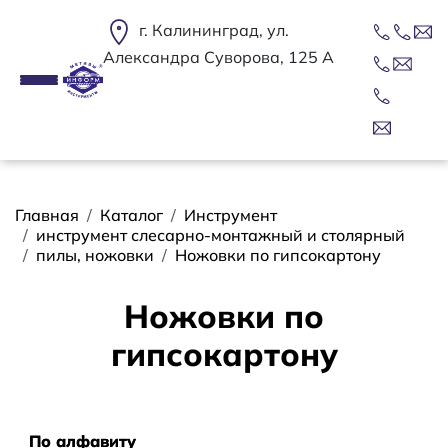
Перейти к основному содержанию
г. Калининград, ул.
Александра Суворова, 125 А
Строка навигации
Главная
Каталог
Инструмент
инструмент слесарно-монтажный и столярный
пилы, ножовки
Ножовки по гипсокартону
Ножовки по
гипсокартону
Сортировать
По алфавиту
По алфавиту