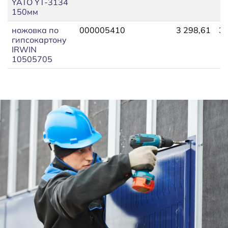
YATO YT-3134
150мм
ножовка по
000005410
3 298,61
3 
гипсокартону
IRWIN
10505705