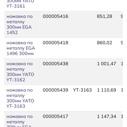
300мм YATO
YT-3161
ножовка по
000005416
851,28
93
металлу
300мм EGA
1452
ножовка по
000005418
860,02
94
металлу EGA
1496 300мм
ножовка по
000005438
1 001,47
1 
металлу
300мм YATO
YT-3162
ножовка по
000005439
YT-3163
1 110,69
1 
металлу
300мм YATO
YT-3163
ножовка по
000005417
1 147,34
1 
металлу
300мм EGA