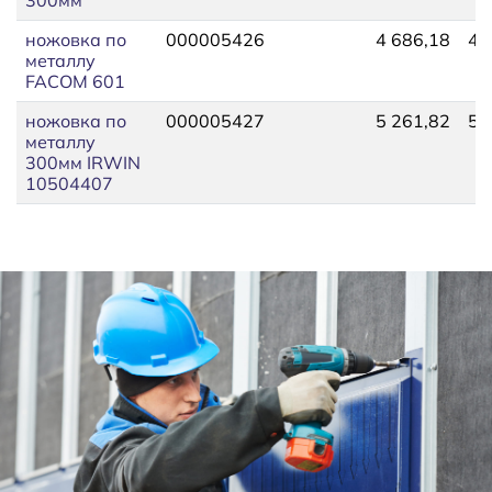
ножовка по
000005426
4 686,18
4 
металлу
FACOM 601
ножовка по
000005427
5 261,82
5 
металлу
300мм IRWIN
10504407