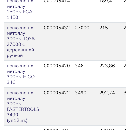
ножовка по
000005414
189,42
20
металлу
150мм EGA
1450
ножовка по
000005432
27000
215
23
металлу
300мм TOYA
27000 с
деревянной
ручкой
ножовка по
000005420
346
223,86
24
металлу
300мм HIGO
346
ножовка по
000005422
3490
292,74
32
металлу
300мм
FASTERTOOLS
3490
(уп12шт.)