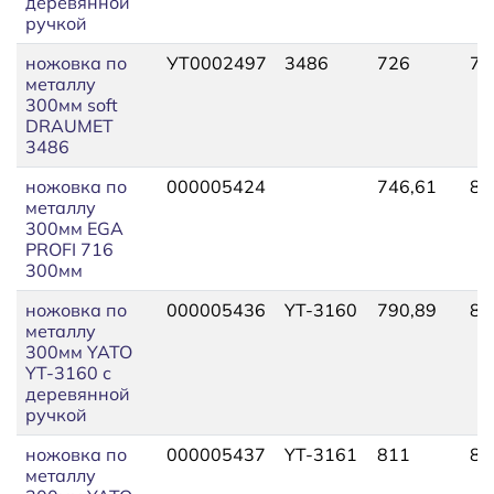
деревянной
ручкой
ножовка по
УТ0002497
3486
726
79
металлу
300мм soft
DRAUMET
3486
ножовка по
000005424
746,61
82
металлу
300мм EGA
PROFI 716
300мм
ножовка по
000005436
YT-3160
790,89
86
металлу
300мм YATO
YT-3160 с
деревянной
ручкой
ножовка по
000005437
YT-3161
811
89
металлу