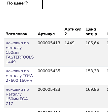
По цене
По цене
Артикул
Цена
Заголовок
Артикул
2
опт, р
Це
ножовка по
000005413
1449
106,64
11
металлу
150мм
FASTERTOOLS
1449
ножовка по
000005435
153,38
16
металлу TOYA
27600 150мм
ножовка по
000005423
169,86
18
металлу
150мм EGA
717