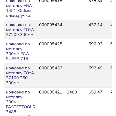
ножовка по
000005415
378,84
41
металлу EGA
1451 300мм
алюм.ручка
ножовка по
000005434
437,14
48
металлу TOYA
27200 300мм
ножовка по
000005425
590,03
64
металлу
300мм EGA
SUPER 715
ножовка по
000005433
592,49
65
металлу TOYA
27100 250-
300мм
ножовка по
000005421
3488
658,47
72
металлу
300мм
FASTERTOOLS
3488 с