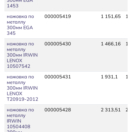
1453
ножовка по
000005419
1 151,65
1 
металлу
300мм EGA
345
ножовка по
000005430
1 466,16
1 
металлу
300мм IRWIN
LENOX
10507542
ножовка по
000005431
1 931,1
1 
металлу
300мм IRWIN
LENOX
Т20919-2012
ножовка по
000005428
2 313,51
2 
металлу
IRWIN
10504408
300мм