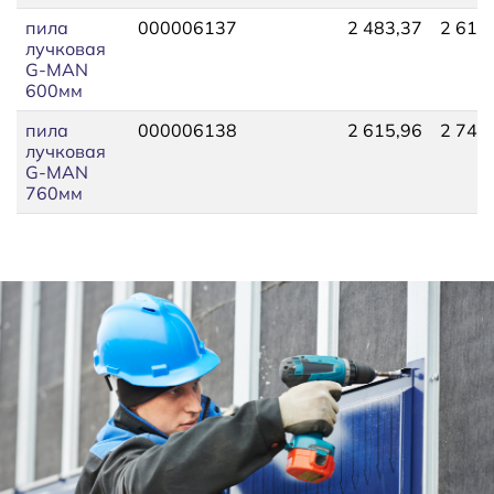
пила
000006137
2 483,37
2 615
лучковая
G-MAN
600мм
пила
000006138
2 615,96
2 748
лучковая
G-MAN
760мм