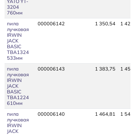
YATO YT-
3204
760мм
пила
000006142
1 350,54
1 424
лучковая
IRWIN
JACK
BASIC
TBA1324
533мм
пила
000006143
1 383,75
1 453
лучковая
IRWIN
JACK
BASIC
TВА1224
610мм
пила
000006140
1 464,81
1 542
лучковая
IRWIN
JACK