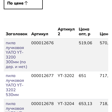
По цене
По цене
Артикул
Цена
Заголовок
Артикул
2
опт, р
Цена,
пила
000012676
519,06
570,7
лучковая
YATO YT-
3200
300мм (по
дер. и мет.)
пила
000012677
YT-3202
651
717,0
лучковая
YATO YT-
3202
530мм
пила
000012678
YT-3204
653,13
718,3
лучковая