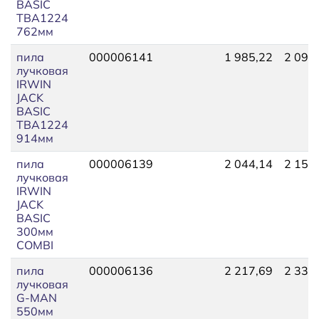
BASIC
TBA1224
762мм
пила
000006141
1 985,22
2 095
лучковая
IRWIN
JACK
BASIC
TBA1224
914мм
пила
000006139
2 044,14
2 151
лучковая
IRWIN
JACK
BASIC
300мм
COMBI
пила
000006136
2 217,69
2 339
лучковая
G-MAN
550мм