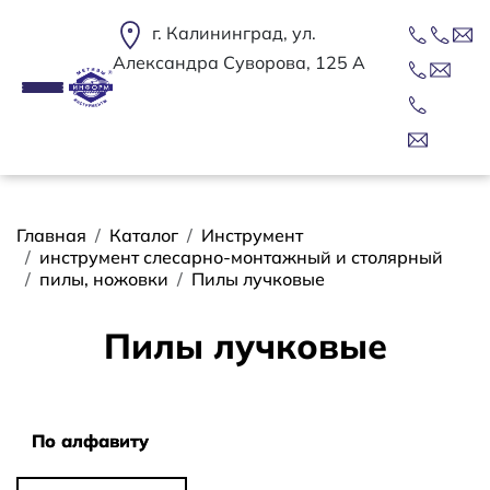
Перейти к основному содержанию
г. Калининград, ул.
Александра Суворова, 125 А
Строка навигации
Главная
Каталог
Инструмент
инструмент слесарно-монтажный и столярный
пилы, ножовки
Пилы лучковые
Пилы лучковые
Сортировать
По алфавиту
По алфавиту