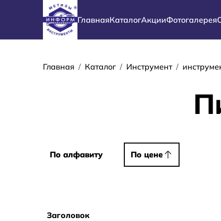
Перейти к основному содержанию
Основная навигация
Главная
Каталог
Акции
Фотогалерея
Строка навиг
Главная
Каталог
Инструмент
инструме
П
Сортировать
По алфавиту
По алфавиту
По цене
По цене
Заголовок