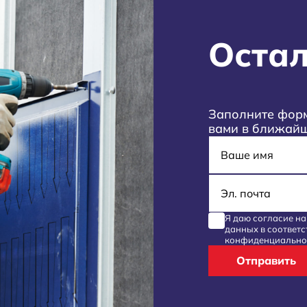
Остал
Заполните форм
вами в ближай
Имя
E-mail
Я даю согласие н
данных
в соответс
конфиденциально
Отправить