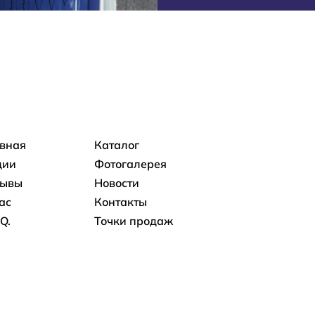
овная навигация
авная
Каталог
ции
Фотогалерея
зывы
Новости
ас
Контакты
.Q.
Точки продаж