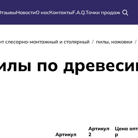
Отзывы
Новости
О нас
Контакты
F.A.Q.
Точки продаж
ации
нт слесарно-монтажный и столярный
пилы, ножовки
илы по древеси
Артикул
Цена опт
Артикул
2
р