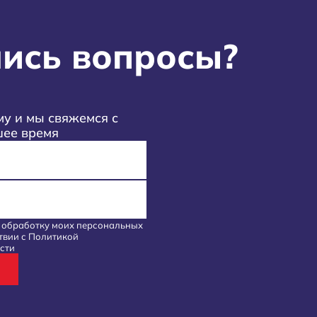
ись вопросы?
у и мы свяжемся с
шее время
а обработку моих
персональных
твии с
Политикой
сти