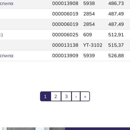
спила
000013908
5938
486,73
000006019
2854
487,49
000006019
2854
487,49
.)
000006025
609
512,91
000013138
YT-3102
515,37
спила
000013909
5939
526,88
Текущая страница
Page
Page
Следующая страница
Последняя страниц
1
2
3
›
»