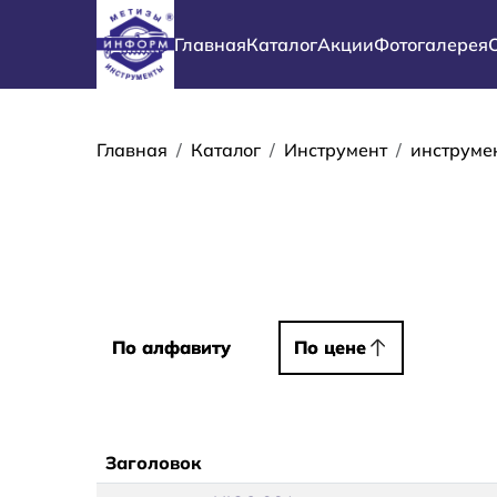
Перейти к основному содержанию
Основная навигация
Главная
Каталог
Акции
Фотогалерея
Строка навиг
Главная
Каталог
Инструмент
инструме
Сортировать
По алфавиту
По алфавиту
По цене
По цене
Заголовок