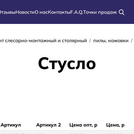
Отзывы
Новости
О нас
Контакты
F.A.Q.
Точки продаж
ации
нт слесарно-монтажный и столярный
пилы, ножовки
Стусло
Артикул
Артикул 2
Цена опт, р
Цена, р