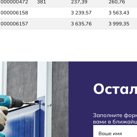
000000472
381
237,39
260,76
000006158
3 239,57
3 563,43
000006157
3 635,76
3 999,35
Остал
Заполните форм
вами в ближай
Имя