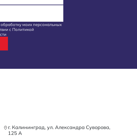
а обработку моих
персональных
твии с
Политикой
сти
г. Калининград, ул. Александра Суворова,
125 А