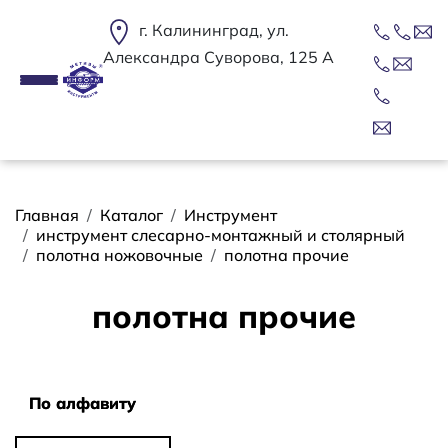
Перейти к основному содержанию
г. Калининград, ул.
Александра Суворова, 125 А
Строка навигации
Главная
Каталог
Инструмент
инструмент слесарно-монтажный и столярный
полотна ножовочные
полотна прочие
полотна прочие
Сортировать
По алфавиту
По алфавиту