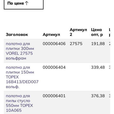
По цене
По цене
Артикул
Цена
Це
Заголовок
Артикул
2
опт, р
р
полотно для
000006406
27575
191,88
21
плитки 300мм
VOREL 27575
вольфрам
полотно для
000006404
339,48
36
плитки 150мм
TOPEX
16В413/DED007
вольф.
полотно для
000006401
376,38
39
пилы стусло
550мм TOPEX
10A065