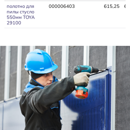
полотно для
000006403
615,25
67
пилы стусло
550мм TOYA
29100