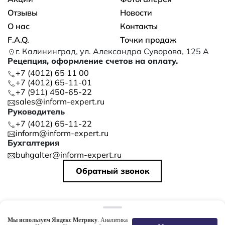
Отзывы
Новости
О нас
Контакты
F.A.Q.
Точки продаж
г. Калининград, ул. Александра Суворова, 125 А
Рецепция, оформление счетов на оплату.
+7 (4012) 65 11 00
+7 (4012) 65-11-01
+7 (911) 450-65-22
sales@inform-expert.ru
Руководитель
+7 (4012) 65-11-22
inform@inform-expert.ru
Бухгалтерия
buhgalter@inform-expert.ru
Обратный звонок
©
2026
ООО «ИНФОРМ»
Политика конфиденциальности
Мы используем Яндекс Метрику
. Аналитика