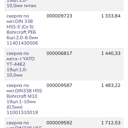
10,0мм титан
сверла по
000009723
1 333,84
1
мет.DIN 338
HSS-E (Co 5)
Bohrcraft РЕ6
6шт.2,0-8.0мм
11401430006
сверла по
000006817
1 440,33
1
мет.к-т YATO
YT-4462
19шт.1,0-
10,0мм
сверла по
000009587
1 483,22
1
мет.DIN338 HSS
Bohrcraft М10
19шт.1-10мм
(0,5мм)
11001310019
сверла по
000009592
1 712,53
1
мет.DIN338 HSS