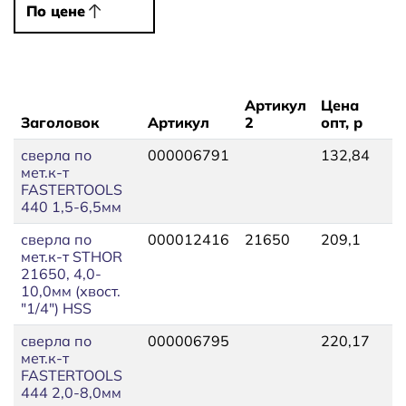
По цене
По цене
Артикул
Цена
Заголовок
Артикул
2
опт, р
Ц
сверла по
000006791
132,84
1
мет.к-т
FASTERTOOLS
440 1,5-6,5мм
сверла по
000012416
21650
209,1
2
мет.к-т STHOR
21650, 4,0-
10,0мм (хвост.
"1/4") HSS
сверла по
000006795
220,17
2
мет.к-т
FASTERTOOLS
444 2,0-8,0мм