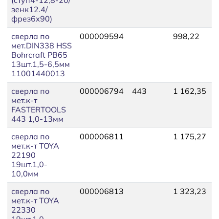
зенк12.4/
фрез6х90)
сверла по
000009594
998,22
1
мет.DIN338 HSS
Bohrcraft РB65
13шт.1,5-6,5мм
11001440013
сверла по
000006794
443
1 162,35
1
мет.к-т
FASTERTOOLS
443 1,0-13мм
сверла по
000006811
1 175,27
1
мет.к-т TOYA
22190
19шт.1,0-
10,0мм
сверла по
000006813
1 323,23
1
мет.к-т TOYA
22330
19шт.1,0-