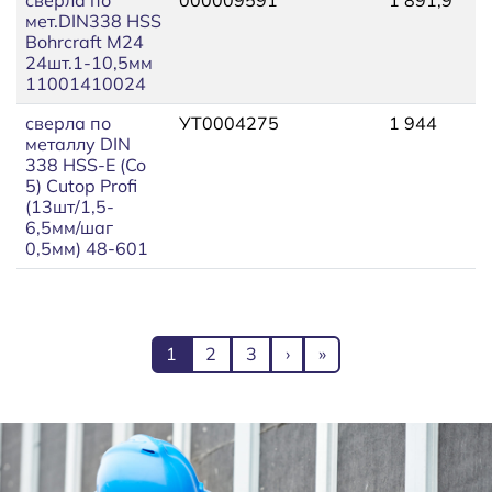
мет.DIN338 HSS
Bohrcraft М24
24шт.1-10,5мм
11001410024
сверла по
УТ0004275
1 944
2
металлу DIN
338 HSS-E (Co
5) Cutop Profi
(13шт/1,5-
6,5мм/шаг
0,5мм) 48-601
Нумерация страниц
Текущая страница
Page
Page
Следующая страница
Последняя страниц
1
2
3
›
»