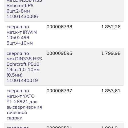
Bohrcraft Р6
6шт.2-8мм
11001430006
сверла по
000006798
1 852,26
1
мет.к-т IRWIN
10502499
5шт.4-10мм
сверла по
000009595
1 799,98
2
мет.DIN338 HSS
Bohrcraft РB10
19шт.1,0-10мм
(0,5мм)
11001440019
сверла по
000006797
1 853,61
2
мет.к-т YATO
YT-28921 для
высверливания
точечной
сварки
сверла по
000009591
1 891,9
2