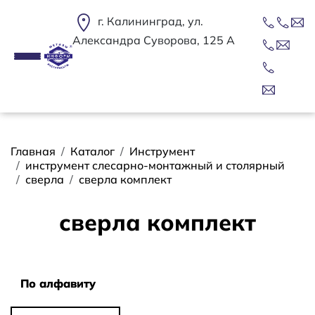
Перейти к основному содержанию
г. Калининград, ул.
Александра Суворова, 125 А
Строка навигации
Главная
Каталог
Инструмент
инструмент слесарно-монтажный и столярный
сверла
сверла комплект
сверла комплект
Сортировать
По алфавиту
По алфавиту