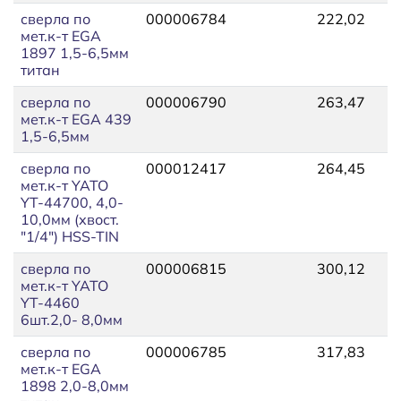
сверла по
000006784
222,02
2
мет.к-т EGA
1897 1,5-6,5мм
титан
сверла по
000006790
263,47
2
мет.к-т EGA 439
1,5-6,5мм
сверла по
000012417
264,45
2
мет.к-т YATO
YT-44700, 4,0-
10,0мм (хвост.
"1/4") HSS-TIN
сверла по
000006815
300,12
3
мет.к-т YATO
YT-4460
6шт.2,0- 8,0мм
сверла по
000006785
317,83
3
мет.к-т EGA
1898 2,0-8,0мм