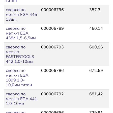
титан
сверла по
000006796
357,3
3
мет.к-т EGA 445
13шт.
сверла по
000006789
460,14
4
мет.к-т EGA
438с 1,5-6,5мм
сверла по
000006793
600,86
6
мет.к-т
FASTERTOOLS
442 1,0-10мм
сверла по
000006786
672,69
7
мет.к-т EGA
1899 1,0-
10,0мм титан
сверла по
000006792
681,42
7
мет.к-т EGA 441
1,0-10мм
сверла по
000009666
729,91
8