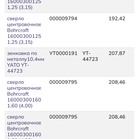
16000300125
1,25 (3,15)
сверло
000009794
192,42
2
центровочное
Bohrcraft
16000300125
1,25 (3,15)
зенковка по
УТ0000191
YT-
207,87
2
металлу10,4мм
44723
YATO YT-
44723
сверло
000009795
208,46
2
центровочное
Bohrcraft
16000300160
1,60 (4,00)
сверло
000009795
208,46
2
центровочное
Bohrcraft
16000300160