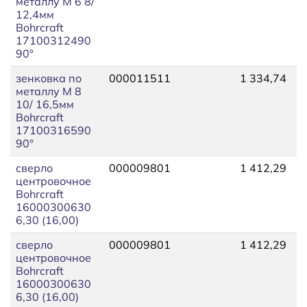
металлу М 6 8/
12,4мм
Bohrcraft
17100312490
90°
зенковка по
000011511
1 334,74
1
металлу М 8
10/ 16,5мм
Bohrcraft
17100316590
90°
сверло
000009801
1 412,29
1
центровочное
Bohrcraft
16000300630
6,30 (16,00)
сверло
000009801
1 412,29
1
центровочное
Bohrcraft
16000300630
6,30 (16,00)