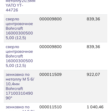
металлу20,5мм
YATO YT-
44726
сверло
000009800
839,36
9
центровочное
Bohrcraft
16000300500
5,00 (12,5)
сверло
000009800
839,36
9
центровочное
Bohrcraft
16000300500
5,00 (12,5)
зенковка по
000011509
922,07
1
металлу М 5 6/
10,4мм
Bohrcraft
17100310490
90°
зенковка по
000011510
1 040,46
1