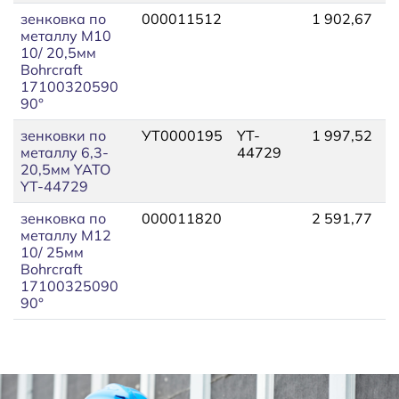
зенковка по
000011512
1 902,67
2
металлу М10
10/ 20,5мм
Bohrcraft
17100320590
90°
зенковки по
УТ0000195
YT-
1 997,52
2
металлу 6,3-
44729
20,5мм YATO
YT-44729
зенковка по
000011820
2 591,77
2
металлу М12
10/ 25мм
Bohrcraft
17100325090
90°