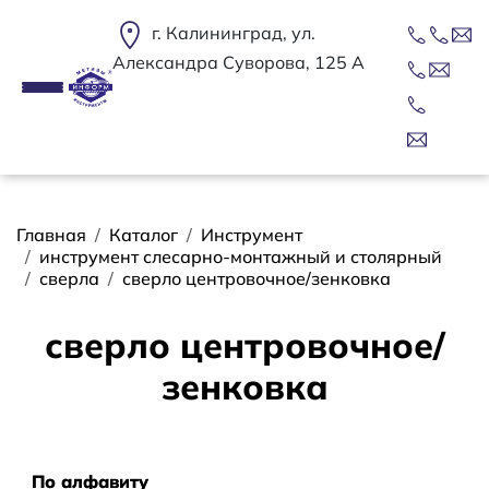
Перейти к основному содержанию
г. Калининград, ул.
Александра Суворова, 125 А
Строка навигации
Главная
Каталог
Инструмент
инструмент слесарно-монтажный и столярный
сверла
сверло центровочное/зенковка
сверло центровочное/
зенковка
Сортировать
По алфавиту
По алфавиту