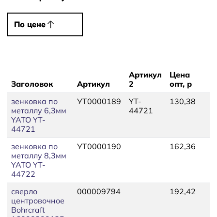
По цене
По цене
Артикул
Цена
Заголовок
Артикул
2
опт, р
Ц
зенковка по
УТ0000189
YT-
130,38
1
металлу 6,3мм
44721
YATO YT-
44721
зенковка по
УТ0000190
162,36
1
металлу 8,3мм
YATO YT-
44722
сверло
000009794
192,42
2
центровочное
Bohrcraft