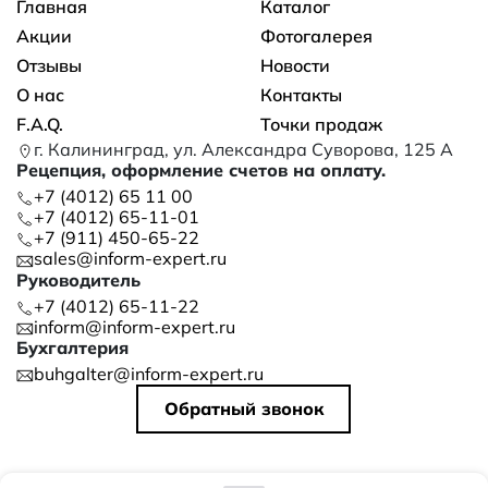
Основная навигация
Главная
Каталог
Акции
Фотогалерея
Отзывы
Новости
О нас
Контакты
F.A.Q.
Точки продаж
г. Калининград, ул. Александра Суворова, 125 А
Рецепция, оформление счетов на оплату.
+7 (4012) 65 11 00
+7 (4012) 65-11-01
+7 (911) 450-65-22
sales@inform-expert.ru
Руководитель
+7 (4012) 65-11-22
inform@inform-expert.ru
Бухгалтерия
buhgalter@inform-expert.ru
Обратный звонок