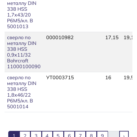
металлу DIN
338 HSS
1,7х43/20
Р6М5/кл. В
5001013
сверло по
000010982
17,15
19,17
металлу DIN
338 HSS
0,9х11/32
Bohrcraft
11000100090
сверло по
УТ0003715
16
19,50
металлу DIN
338 HSS
1,8х46/22
Р6М5/кл. В
5001014
Нумерация страниц
Текущая страница
Page
Page
Page
Page
Page
Page
Page
Page
След
1
2
3
4
5
6
7
8
9
…
›