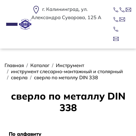
Перейти к основному содержанию
г. Калининград, ул.
Александра Суворова, 125 А
Строка навигации
Главная
Каталог
Инструмент
инструмент слесарно-монтажный и столярный
сверла
сверло по металлу DIN 338
сверло по металлу DIN
338
Сортировать
По алфавиту
По алфавиту