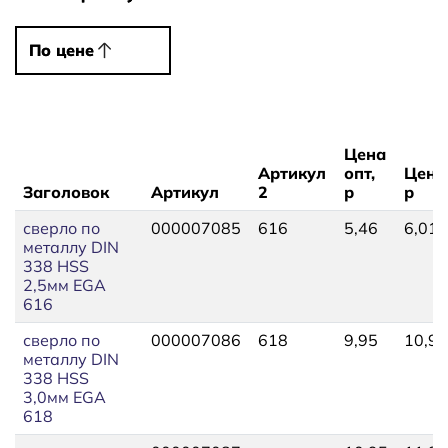
По цене
По цене
Цена
Артикул
опт,
Цена
Заголовок
Артикул
2
р
р
сверло по
000007085
616
5,46
6,01
металлу DIN
338 HSS
2,5мм EGA
616
сверло по
000007086
618
9,95
10,95
металлу DIN
338 HSS
3,0мм EGA
618