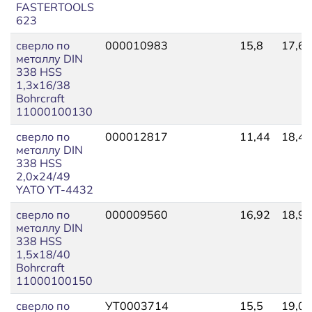
FASTERTOOLS
623
сверло по
000010983
15,8
17,66
металлу DIN
338 HSS
1,3х16/38
Bohrcraft
11000100130
сверло по
000012817
11,44
18,45
металлу DIN
338 HSS
2,0х24/49
YATO YT-4432
сверло по
000009560
16,92
18,91
металлу DIN
338 HSS
1,5х18/40
Bohrcraft
11000100150
сверло по
УТ0003714
15,5
19,00