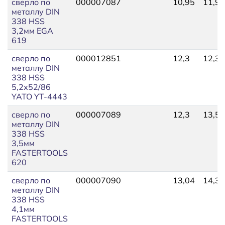
сверло по
000007087
10,95
11,93
металлу DIN
338 HSS
3,2мм EGA
619
сверло по
000012851
12,3
12,30
металлу DIN
338 HSS
5,2х52/86
YATO YT-4443
сверло по
000007089
12,3
13,53
металлу DIN
338 HSS
3,5мм
FASTERTOOLS
620
сверло по
000007090
13,04
14,39
металлу DIN
338 HSS
4,1мм
FASTERTOOLS