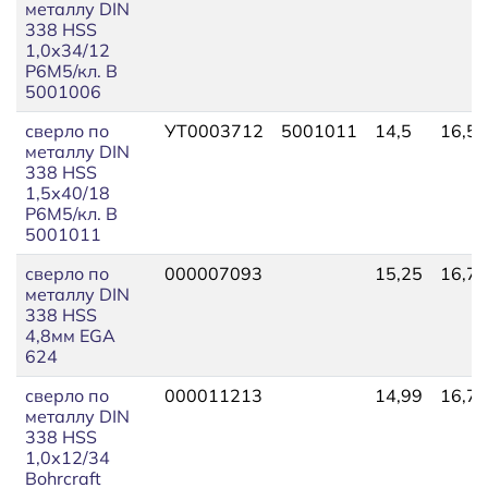
металлу DIN
338 HSS
1,0х34/12
Р6М5/кл. В
5001006
сверло по
УТ0003712
5001011
14,5
16,50
металлу DIN
338 HSS
1,5х40/18
Р6М5/кл. В
5001011
сверло по
000007093
15,25
16,73
металлу DIN
338 HSS
4,8мм EGA
624
сверло по
000011213
14,99
16,75
металлу DIN
338 HSS
1,0х12/34
Bohrcraft