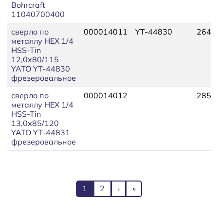
Bohrcraft
11040700400
сверло по
000014011
YT-44830
264,
металлу HEX 1/4
HSS-Tin
12,0х80/115
YATO YT-44830
фрезеровальное
сверло по
000014012
285,
металлу HEX 1/4
HSS-Tin
13,0х85/120
YATO YT-44831
фрезеровальное
Нумерация страниц
Текущая страница
Page
Следующая страница
Последняя страница
1
2
›
»