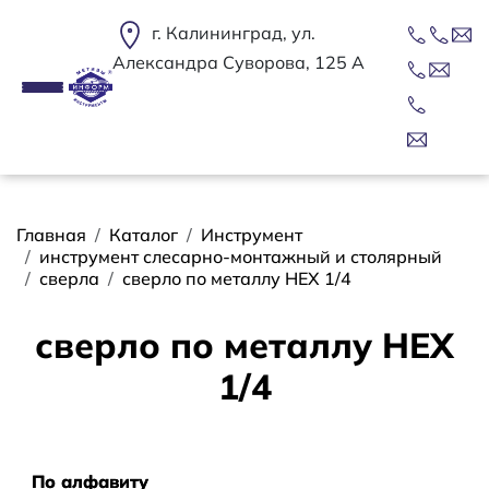
Перейти к основному содержанию
г. Калининград, ул.
Александра Суворова, 125 А
Строка навигации
Главная
Каталог
Инструмент
инструмент слесарно-монтажный и столярный
сверла
сверло по металлу HEX 1/4
сверло по металлу HEX
1/4
Сортировать
По алфавиту
По алфавиту