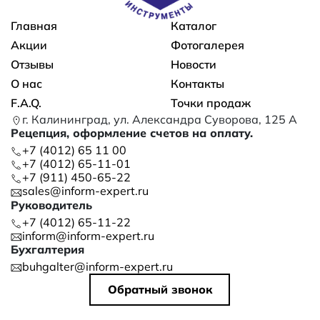
Основная навигация
Главная
Каталог
Акции
Фотогалерея
Отзывы
Новости
О нас
Контакты
F.A.Q.
Точки продаж
г. Калининград, ул. Александра Суворова, 125 А
Рецепция, оформление счетов на оплату.
+7 (4012) 65 11 00
+7 (4012) 65-11-01
+7 (911) 450-65-22
sales@inform-expert.ru
Руководитель
+7 (4012) 65-11-22
inform@inform-expert.ru
Бухгалтерия
buhgalter@inform-expert.ru
Обратный звонок