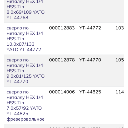
металлу HEX 1/4
HSS-Tin
8,0х69/109 YATO
YT-44768
сверло по
000012883
YT-44772
103,
металлу HEX 1/4
HSS-Tin
10,0х87/133
YATO YT-44772
сверло по
000012878
YT-44770
105,
металлу HEX 1/4
HSS-Tin
9,0х81/125 YATO
YT-44770
сверло по
000014006
YT-44825
114,
металлу HEX 1/4
HSS-Tin
7,0х57/92 YATO
YT-44825
фрезеровальное