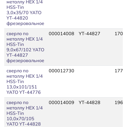
металлу HEX 1/4
HSS-Tin
3,0х35/70 YATO
YT-44820
фрезеровальное
сверло по
000014008
YT-44827
170,
металлу HEX 1/4
HSS-Tin
9,0х67/102 YATO
YT-44827
фрезеровальное
сверло по
000012730
177,
металлу HEX 1/4
HSS-Tin
13,0х101/151
YATO YT-44776
сверло по
000014009
YT-44828
196,8
металлу HEX 1/4
HSS-Tin
10,0х70/105
YATO YT-44828