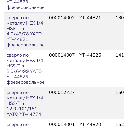
YT-44823
фрезеровальное
сверло по
000014002
YT-44821
130,
металлу HEX 1/4
HSS-Tin
4,0х43/78 YATO
YT-44821
фрезеровальное
сверло по
000014007
YT-44826
141,
металлу HEX 1/4
HSS-Tin
8,0х64/99 YATO
YT-44826
фрезеровальное
сверло по
000012727
150,
металлу HEX 1/4
HSS-Tin
12,0х101/151
YATO YT-44774
сверло по
000014001
YT-44820
152,