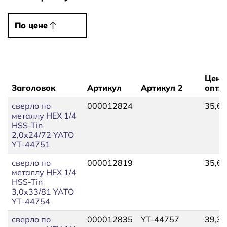
По цене
По цене
Цена
Заголовок
Артикул
Артикул 2
опт, 
сверло по
000012824
35,67
металлу HEX 1/4
HSS-Tin
2,0х24/72 YATO
YT-44751
сверло по
000012819
35,67
металлу HEX 1/4
HSS-Tin
3,0х33/81 YATO
YT-44754
сверло по
000012835
YT-44757
39,36