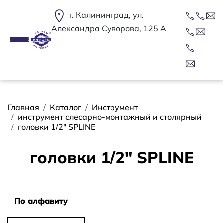
Перейти к основному содержанию
г. Калининград, ул.
Александра Суворова, 125 А
Строка навигации
Главная
Каталог
Инструмент
инструмент слесарно-монтажный и столярный
головки 1/2" SPLINE
головки 1/2" SPLINE
Сортировать
По алфавиту
По алфавиту