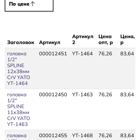
По цене
По цене
Артикул
Цена
Цена,
Заголовок
Артикул
2
опт, р
р
головка
000012451
YT-1464
76,26
83,64
1/2"
SPLINE
12х38мм
CrV YATO
YT-1464
головка
000012450
YT-1463
76,26
83,64
1/2"
SPLINE
11х38мм
CrV YATO
YT-1463
головка
000012455
YT-1468
76,26
83,64