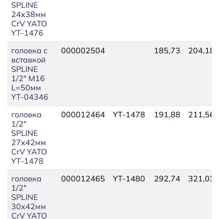
SPLINE
24х38мм
CrV YATO
YT-1476
головка с
000002504
185,73
204,18
вставкой
SPLINE
1/2" M16
L=50мм
YT-04346
головка
000012464
YT-1478
191,88
211,56
1/2"
SPLINE
27х42мм
CrV YATO
YT-1478
головка
000012465
YT-1480
292,74
321,03
1/2"
SPLINE
30х42мм
CrV YATO