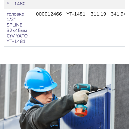
YT-1480
головка
000012466
YT-1481
311,19
341,94
1/2"
SPLINE
32х45мм
CrV YATO
YT-1481