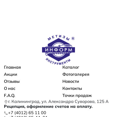
Основная навигация
Главная
Каталог
Акции
Фотогалерея
Отзывы
Новости
О нас
Контакты
F.A.Q.
Точки продаж
г. Калининград, ул. Александра Суворова, 125 А
Рецепция, оформление счетов на оплату.
+7 (4012) 65 11 00