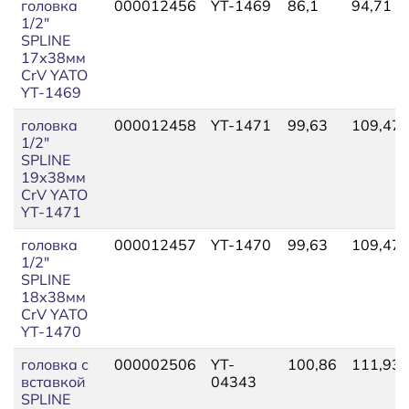
головка
000012456
YT-1469
86,1
94,71
1/2"
SPLINE
17х38мм
CrV YATO
YT-1469
головка
000012458
YT-1471
99,63
109,47
1/2"
SPLINE
19х38мм
CrV YATO
YT-1471
головка
000012457
YT-1470
99,63
109,47
1/2"
SPLINE
18х38мм
CrV YATO
YT-1470
головка с
000002506
YT-
100,86
111,93
вставкой
04343
SPLINE