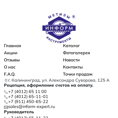
Основная навигация
Главная
Каталог
Акции
Фотогалерея
Отзывы
Новости
О нас
Контакты
F.A.Q.
Точки продаж
г. Калининград, ул. Александра Суворова, 125 А
Рецепция, оформление счетов на оплату.
+7 (4012) 65 11 00
+7 (4012) 65-11-01
+7 (911) 450-65-22
sales@inform-expert.ru
Руководитель
+7 (4012) 65-11-22