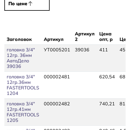
По цене
По цене
Артикул
Цена
Заголовок
Артикул
2
опт, р
Цена
головка 3/4"
УТ0005201
39036
411
452,
12гр. 36мм
АвтоДело
39036
головка 3/4"
000002481
620,54
682,
12гр.36мм
FASTERTOOLS
1204
головка 3/4"
000002482
740,21
814,
12гр.41мм
FASTERTOOLS
1205