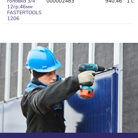
головка 3/4"
000002483
940,46
1 03
12гр.46мм
FASTERTOOLS
1206