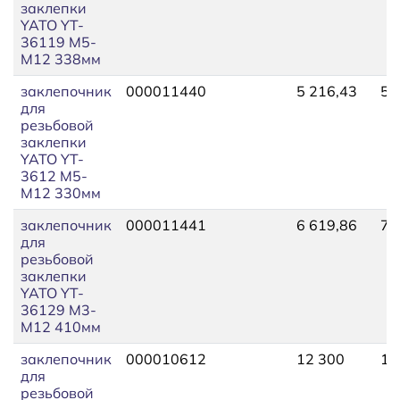
заклепки
YATO YT-
36119 М5-
М12 338мм
заклепочник
000011440
5 216,43
5 
для
резьбовой
заклепки
YATO YT-
3612 М5-
М12 330мм
заклепочник
000011441
6 619,86
7 
для
резьбовой
заклепки
YATO YT-
36129 М3-
М12 410мм
заклепочник
000010612
12 300
12
для
резьбовой