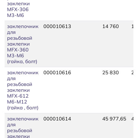
заклепки
MFX-306
М3-М6
заклепочник
000010613
14 760
14
для
резьбовой
заклепки
MFX-360
М3-М6
(гайка, болт)
заклепочник
000010616
25 830
25
для
резьбовой
заклепки
MFX-612
М6-М12
(гайка , болт)
заклепочник
000010614
45 977,65
48
для
резьбовой
заклепки