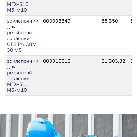
MFX-510
М5-М10
заклепочник
000003349
55 350
55
для
резьбовой
заклепки
GESIPA GBM
30 M8
заклепочник
000010615
61 303,82
64
для
резьбовой
заклепки
MFX-511
М5-М10