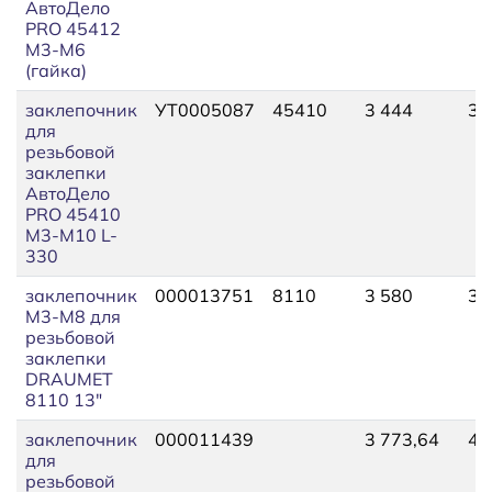
АвтоДело
PRO 45412
М3-М6
(гайка)
заклепочник
УТ0005087
45410
3 444
3 
для
резьбовой
заклепки
АвтоДело
PRO 45410
М3-М10 L-
330
заклепочник
000013751
8110
3 580
3 
М3-М8 для
резьбовой
заклепки
DRAUMET
8110 13"
заклепочник
000011439
3 773,64
4 
для
резьбовой