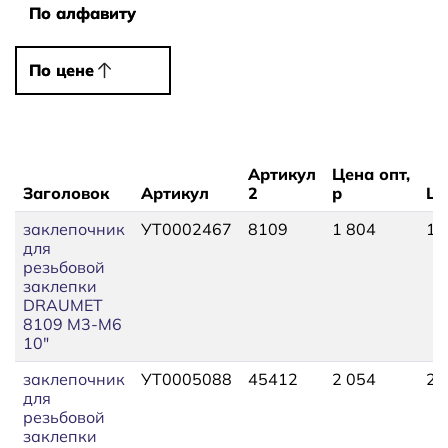
По алфавиту
По алфавиту
По цене
По цене
Артикул
Цена опт,
Заголовок
Артикул
2
р
Це
заклепочник
УТ0002467
8109
1 804
1 
для
резьбовой
заклепки
DRAUMET
8109 M3-M6
10"
заклепочник
УТ0005088
45412
2 054
2 
для
резьбовой
заклепки