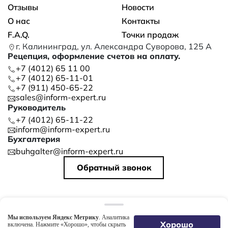
Отзывы
Новости
О нас
Контакты
F.A.Q.
Точки продаж
г. Калининград, ул. Александра Суворова, 125 А
Рецепция, оформление счетов на оплату.
+7 (4012) 65 11 00
+7 (4012) 65-11-01
+7 (911) 450-65-22
sales@inform-expert.ru
Руководитель
+7 (4012) 65-11-22
inform@inform-expert.ru
Бухгалтерия
buhgalter@inform-expert.ru
Обратный звонок
©
2026
ООО «ИНФОРМ»
Политика конфиденциальности
Мы используем Яндекс Метрику
. Аналитика
Создание сайтов Webvesta
Хорошо
включена. Нажмите «Хорошо», чтобы скрыть