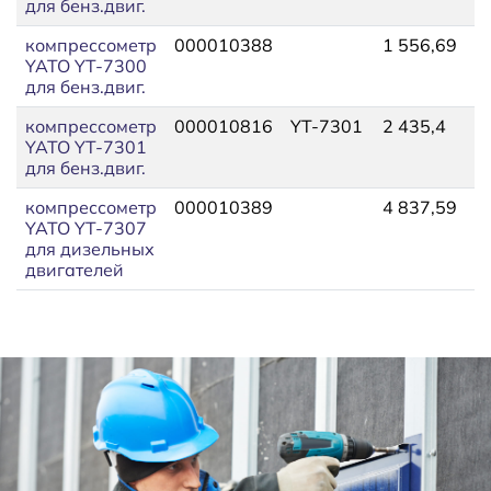
для бенз.двиг.
компрессометр
000010388
1 556,69
1
YATO YT-7300
для бенз.двиг.
компрессометр
000010816
YT-7301
2 435,4
2
YATO YT-7301
для бенз.двиг.
компрессометр
000010389
4 837,59
5
YATO YT-7307
для дизельных
двигателей