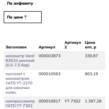
По алфавиту
По алфавиту
По цене
По цене
Артикул
Цена
Заголовок
Артикул
2
опт, р
Ц
манометр Vorel
000003873
330,87
3
82610 шинный
(0,5-7,5 бар)
пистолет с
000010563
803,19
8
манометром
YATO YT-2370
для накачки
колес
компрессометр
000010817
YT-7302
1 397,28
1
YATO YT-7302