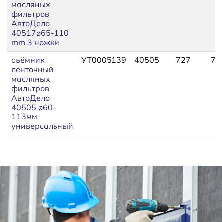
масляных
фильтров
АвтоДело
40517ø65-110
mm 3 ножки
съёмник
УТ0005139
40505
727
79
ленточный
масляных
фильтров
АвтоДело
40505 ø60-
113мм
универсальный