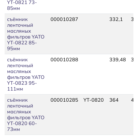
YT-0821 73-
85мм
съёмник
000010287
332,1
36
ленточный
масляных
фильтров YATO
YT-0822 85-
95мм
съёмник
000010288
339,48
37
ленточный
масляных
фильтров YATO
YT-0823 95-
111мм
съёмник
000010285
YT-0820
364
40
ленточный
масляных
фильтров YATO
YT-0820 60-
73мм