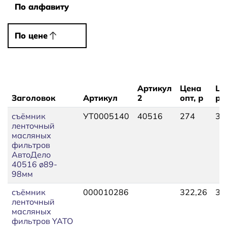
По алфавиту
По алфавиту
По цене
По цене
Артикул
Цена
Це
Заголовок
Артикул
2
опт, р
р
съёмник
УТ0005140
40516
274
30
ленточный
масляных
фильтров
АвтоДело
40516 ø89-
98мм
съёмник
000010286
322,26
35
ленточный
масляных
фильтров YATO