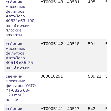
съёмник
УТ0005143
40531
495
54
масляных
фильтров
АвтоДело
40531ø63-100
mm 3 ножки
плоские
захваты
съёмник
УТ0005142
40518
501
55
масляных
фильтров
АвтоДело
40518 ø35-75
mm 3 ножки
съёмник
000010291
509,22
55
масляных
фильтров YATO
YT-0826 63-
120 mm 3
ножки
съёмник
УТ0005141
40517
542
59