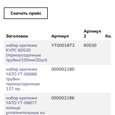
Скачать прайс
Артикул
Заголовок
Артикул
2
Код
набор крепежа
УТ0001872
60530
КУРС 60530
(термоусадочные
трубки/100мм/20шт)
набор крепежа
000002180
YATO YT-06866
трубки
термоусадочные
127 пр.
набор крепежа
000002186
YATO YT-06877
кольца
уплотнительные из