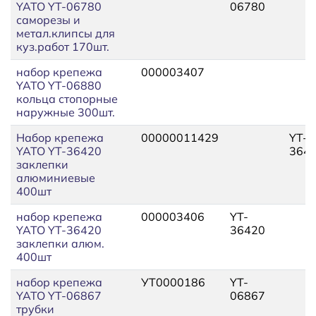
YATO YT-06780
06780
саморезы и
метал.клипсы для
куз.работ 170шт.
набор крепежа
000003407
YATO YT-06880
кольца стопорные
наружные 300шт.
Набор крепежа
00000011429
YT-
YATO YT-36420
364
заклепки
алюминиевые
400шт
набор крепежа
000003406
YT-
YATO YT-36420
36420
заклепки алюм.
400шт
набор крепежа
УТ0000186
YT-
YATO YT-06867
06867
трубки