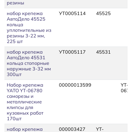
резины
набор крепежа
УТ0005114
45525
АвтоДело 45525
кольца
уплотнительные из
резины 3-22 мм,
225 шт
набор крепежа
УТ0005117
45531
АвтоДело 45531
кольца стопорные
наружные 3-32 мм
300шт
Набор крепежа
00000013599
YT-
YATO YT-06780
067
саморезы и
металлические
клипсы для
кузовных работ
170шт
набор крепежа
000003427
YT-