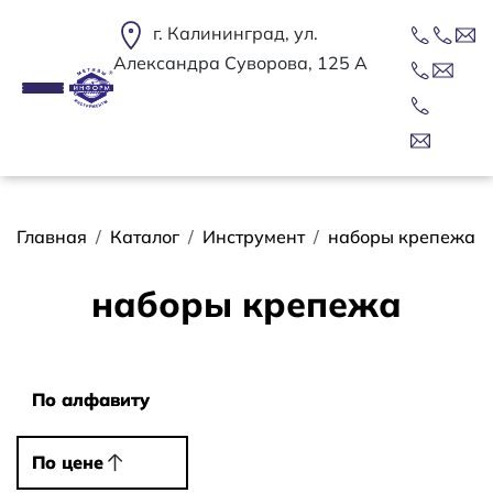
Перейти к основному содержанию
г. Калининград, ул.
Александра Суворова, 125 А
Строка навигации
Главная
Каталог
Инструмент
наборы крепежа
наборы крепежа
Сортировать
По алфавиту
По алфавиту
По цене
По цене