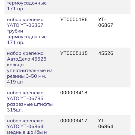
термоусадочные
171 пр.
набор крепежа
УТ0000186
YT-
YATO YT-06867
06867
трубки
термоусадочные
171 пр.
набор крепежа
УТ0005115
45526
АвтоДело 45526
кольца
уплотнительные из
резины 3-50 мм,
419 шт
набор крепежа
000003418
YATO YT-06785
разрезные штифты
315шт.
набор крепежа
000003417
YT-
YATO YT-06864
06864
медные шайбы и