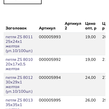
Артикул
Цена
Цен
Заголовок
Артикул
2
опт, р
р
петля ZS 8011
000005993
19,00
20,
25х24х1
желтая
(уп.10/100шт.)
петля ZS 8010
000005992
19,00
21,
20х17х0,5
желтая
петля ZS 8012
000005994
24,00
27,
30х29х1
желтая
(уп.10/100шт.)
петля ZS 8013
000005995
26,00
29,
35х35х1