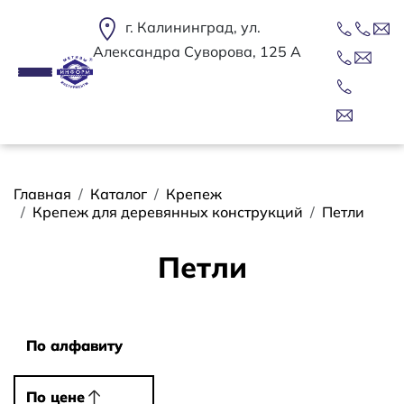
Перейти к основному содержанию
г. Калининград, ул.
Александра Суворова, 125 А
Строка навигации
Главная
Каталог
Крепеж
Крепеж для деревянных конструкций
Петли
Петли
Сортировать
По алфавиту
По алфавиту
По цене
По цене