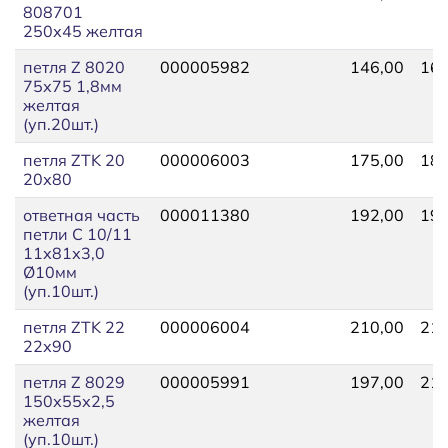
808701
250х45 желтая
петля Z 8020
000005982
146,00
161
75х75 1,8мм
желтая
(уп.20шт.)
петля ZTK 20
000006003
175,00
180
20х80
ответная часть
000011380
192,00
199
петли С 10/11
11х81х3,0
Ø10мм
(уп.10шт.)
петля ZTK 22
000006004
210,00
215
22х90
петля Z 8029
000005991
197,00
217
150х55х2,5
желтая
(уп.10шт.)