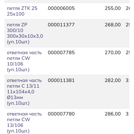
петля ZTK 25
000006005
255,00
260
25х100
петля ZP
000011377
268,00
294
300/10
300х30х10х3,0
(уп.10шт.)
ответная часть
000007785
270,00
294
петли СW
10/106
(уп.10шт.)
ответная часть
000011381
282,00
310
петли С 13/11
11х104х4,0
Ø13мм
(уп.10шт.)
ответная часть
000007780
286,00
310
петли СW
13/106
(уп.10шт.)