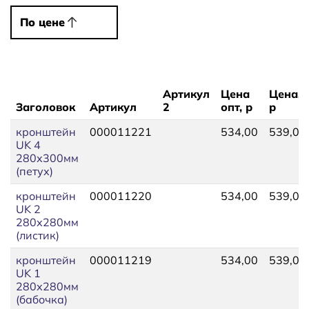
По цене
По цене
Артикул
Цена
Цена,
Заголовок
Артикул
2
опт, р
р
кронштейн
000011221
534,00
539,00
UK 4
280х300мм
(петух)
кронштейн
000011220
534,00
539,00
UK 2
280х280мм
(листик)
кронштейн
000011219
534,00
539,00
UK 1
280х280мм
(бабочка)