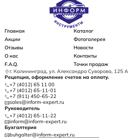
Основная навигация
Главная
Каталог
Акции
Фотогалерея
Отзывы
Новости
О нас
Контакты
F.A.Q.
Точки продаж
г. Калининград, ул. Александра Суворова, 125 А
Рецепция, оформление счетов на оплату.
+7 (4012) 65 11 00
+7 (4012) 65-11-01
+7 (911) 450-65-22
sales@inform-expert.ru
Руководитель
+7 (4012) 65-11-22
inform@inform-expert.ru
Бухгалтерия
buhgalter@inform-expert.ru