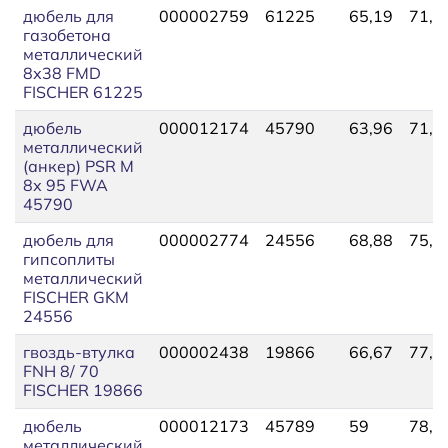
дюбель для
000002759
61225
65,19
71,3
газобетона
металлический
8х38 FMD
FISCHER 61225
дюбель
000012174
45790
63,96
71,3
металлический
(анкер) PSR М
8х 95 FWA
45790
дюбель для
000002774
24556
68,88
75,0
гипсоплиты
металлический
FISCHER GKM
24556
гвоздь-втулка
000002438
19866
66,67
77,1
FNH 8/ 70
FISCHER 19866
дюбель
000012173
45789
59
78,0
металлический