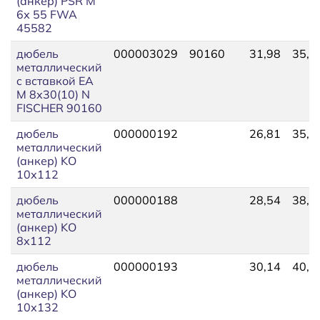
(анкер) PSR М
6х 55 FWA
45582
дюбель
000003029
90160
31,98
35,6
металлический
c вставкой EA
М 8х30(10) N
FISCHER 90160
дюбель
000000192
26,81
35,7
металлический
(анкер) KO
10х112
дюбель
000000188
28,54
38,0
металлический
(анкер) KO
8х112
дюбель
000000193
30,14
40,2
металлический
(анкер) KO
10х132