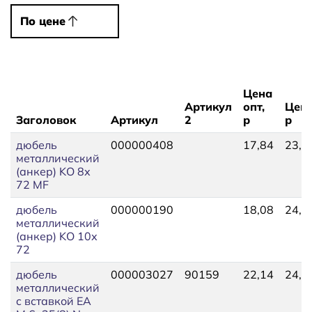
По цене
По цене
Цена
Артикул
опт,
Цена
Заголовок
Артикул
2
р
р
дюбель
000000408
17,84
23,8
металлический
(анкер) KO 8х
72 MF
дюбель
000000190
18,08
24,2
металлический
(анкер) KO 10х
72
дюбель
000003027
90159
22,14
24,6
металлический
c вставкой EA