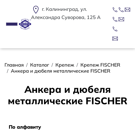
Перейти к основному содержанию
г. Калининград, ул.
Александра Суворова, 125 А
Строка навигации
Главная
Каталог
Крепеж
Крепеж FISCHER
Анкера и дюбеля металлические FISCHER
Анкера и дюбеля
металлические FISCHER
Сортировать
По алфавиту
По алфавиту