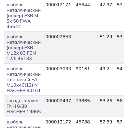
дюбель
000012171
45644
47,97
52,8
металлический
(анкер) PSR М
8х 50 FWA
45644
дюбель
000002853
51,29
53,6
металлический
(анкер) PSR
М12х 83 FBN
12/5 45133
дюбель
000003033
90161
49,2
54,1
металлический
c вставкой EA
М10х40(12) N
FISCHER 90161
гвоздь-втулка
000002437
19865
53,26
56,0
FNH 6/80
FISCHER 19865
дюбель
000012172
45788
52,89
57,8
металлический