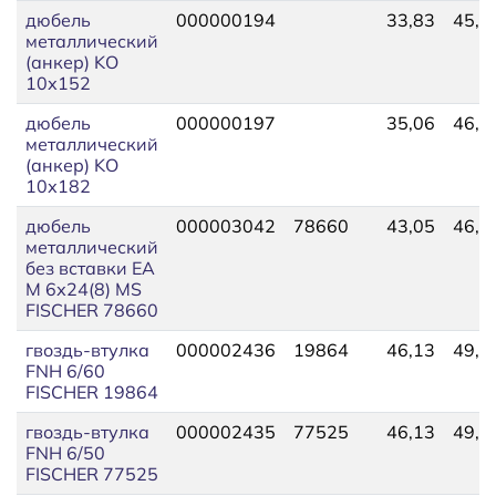
дюбель
000000194
33,83
45,0
металлический
(анкер) KO
10х152
дюбель
000000197
35,06
46,4
металлический
(анкер) KO
10х182
дюбель
000003042
78660
43,05
46,7
металлический
без вставки EA
М 6х24(8) MS
FISCHER 78660
гвоздь-втулка
000002436
19864
46,13
49,2
FNH 6/60
FISCHER 19864
гвоздь-втулка
000002435
77525
46,13
49,2
FNH 6/50
FISCHER 77525