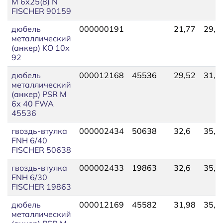
М 6х25(8) N
FISCHER 90159
дюбель
000000191
21,77
29,0
металлический
(анкер) KO 10х
92
дюбель
000012168
45536
29,52
31,9
металлический
(анкер) PSR М
6х 40 FWA
45536
гвоздь-втулка
000002434
50638
32,6
35,0
FNH 6/40
FISCHER 50638
гвоздь-втулка
000002433
19863
32,6
35,0
FNH 6/30
FISCHER 19863
дюбель
000012169
45582
31,98
35,6
металлический