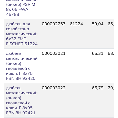
(анкер) PSR М
8х 65 FWA
45788
дюбель для
000002757
61224
59,04
65,1
газобетона
металлический
6х32 FMD
FISCHER 61224
дюбель
000003021
65,31
68,6
металлический
(анкер)
гвоздевой с
крюч. Г 8х75
FBN 8H 92420
дюбель
000003022
66,79
70,2
металлический
(анкер)
гвоздевой с
крюч. Г 8х95
FBN 8H 92421