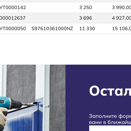
УТ0000142
3 250
3 990,0
000012637
3 696
4 927,0
УТ0000050
S97610361000NZ
11 330
15 106,
Остал
Заполните форм
вами в ближай
Имя