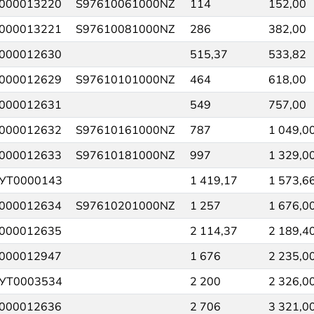
000013220
S97610061000NZ
114
152,00
000013221
S97610081000NZ
286
382,00
000012630
515,37
533,82
000012629
S97610101000NZ
464
618,00
000012631
549
757,00
000012632
S97610161000NZ
787
1 049,0
000012633
S97610181000NZ
997
1 329,0
УТ0000143
1 419,17
1 573,6
000012634
S97610201000NZ
1 257
1 676,0
000012635
2 114,37
2 189,4
000012947
1 676
2 235,0
УТ0003534
2 200
2 326,0
000012636
2 706
3 321,0