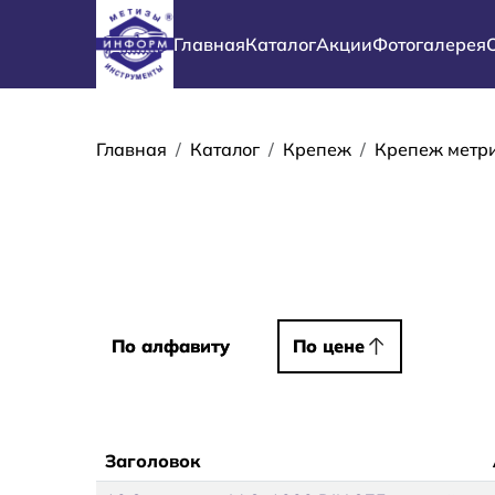
Перейти к основному содержанию
Основная навигация
Главная
Каталог
Акции
Фотогалерея
Строка навиг
Главная
Каталог
Крепеж
Крепеж метр
Сортировать
По алфавиту
По алфавиту
По цене
По цене
Заголовок