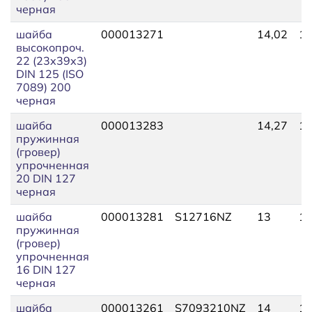
черная
шайба
000013271
14,02
15
высокопроч.
22 (23х39х3)
DIN 125 (ISO
7089) 200
черная
шайба
000013283
14,27
15
пружинная
(гровер)
упрочненная
20 DIN 127
черная
шайба
000013281
S12716NZ
13
17
пружинная
(гровер)
упрочненная
16 DIN 127
черная
шайба
000013261
S7093210NZ
14
19