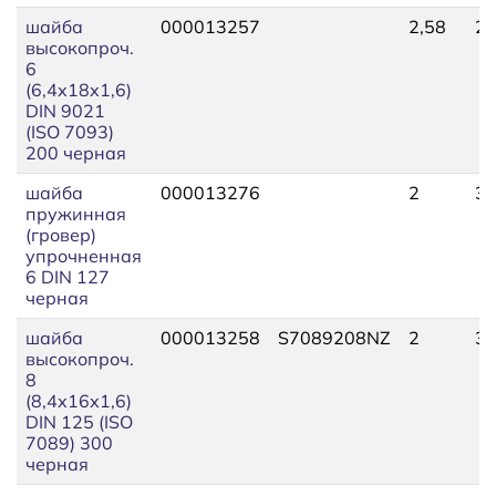
шайба
000013257
2,58
2,
высокопроч.
6
(6,4х18х1,6)
DIN 9021
(ISO 7093)
200 черная
шайба
000013276
2
3,
пружинная
(гровер)
упрочненная
6 DIN 127
черная
шайба
000013258
S7089208NZ
2
3,
высокопроч.
8
(8,4х16х1,6)
DIN 125 (ISO
7089) 300
черная