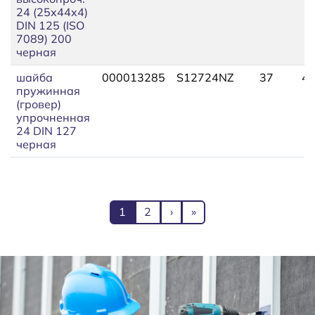
24 (25х44х4)
DIN 125 (ISO
7089) 200
черная
шайба
000013285
S12724NZ
37
49
пружинная
(гровер)
упрочненная
24 DIN 127
черная
Нумерация страниц
Текущая страница
Page
Следующая страница
Последняя страница
1
2
›
»