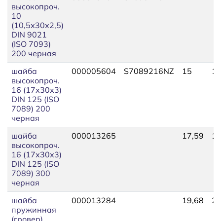
высокопроч.
10
(10,5х30х2,5)
DIN 9021
(ISO 7093)
200 черная
шайба
000005604
S7089216NZ
15
19
высокопроч.
16 (17х30х3)
DIN 125 (ISO
7089) 200
черная
шайба
000013265
17,59
19
высокопроч.
16 (17х30х3)
DIN 125 (ISO
7089) 300
черная
шайба
000013284
19,68
21
пружинная
(гровер)