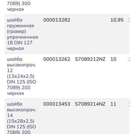
7089) 300
черная
шайба
000013282
10,95
12
пружинная
(гровер)
упрочненная
18 DIN 127
черная
шайба
000013262
S7089212NZ
10
13
высокопроч.
12
(13х24х2,5)
DIN 125 (ISO
7089) 200
черная
шайба
000013453
S7089214NZ
11
15
высокопроч.
14
(15х28х2,5)
DIN 125 (ISO
7089) 200