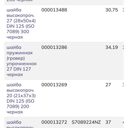
шайба
000013488
30,75
36
высокопроч.
27 (28х50х4)
DIN 125 (ISO
7089) 300
черная
шайба
000013286
34,19
37
пружинная
(гровер)
упрочненная
27 DIN 127
черная
шайба
000013269
27
38
высокопроч.
20 (21х37х3)
DIN 125 (ISO
7089) 200
черная
шайба
000013272
S7089224NZ
37
49
высокопроч.