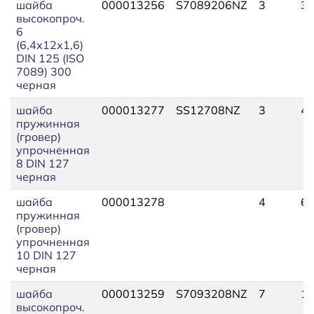
шайба
000013256
S7089206NZ
3
3,
высокопроч.
6
(6,4х12х1,6)
DIN 125 (ISO
7089) 300
черная
шайба
000013277
SS12708NZ
3
4,
пружинная
(гровер)
упрочненная
8 DIN 127
черная
шайба
000013278
4
6,
пружинная
(гровер)
упрочненная
10 DIN 127
черная
шайба
000013259
S7093208NZ
7
10
высокопроч.