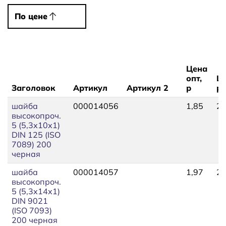
По цене
По цене
Цена
опт,
Це
Заголовок
Артикул
Артикул 2
р
р
шайба
000014056
1,85
2,
высокопроч.
5 (5,3х10х1)
DIN 125 (ISO
7089) 200
черная
шайба
000014057
1,97
2,
высокопроч.
5 (5,3х14х1)
DIN 9021
(ISO 7093)
200 черная