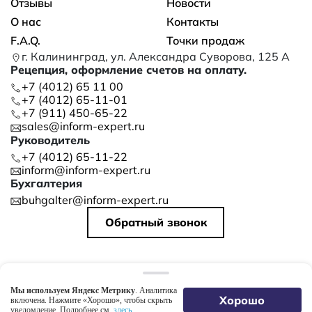
Отзывы
Новости
О нас
Контакты
F.A.Q.
Точки продаж
г. Калининград, ул. Александра Суворова, 125 А
Рецепция, оформление счетов на оплату.
+7 (4012) 65 11 00
+7 (4012) 65-11-01
+7 (911) 450-65-22
sales@inform-expert.ru
Руководитель
+7 (4012) 65-11-22
inform@inform-expert.ru
Бухгалтерия
buhgalter@inform-expert.ru
Обратный звонок
©
2026
ООО «ИНФОРМ»
Политика конфиденциальности
Мы используем Яндекс Метрику
. Аналитика
Создание сайтов Webvesta
Хорошо
включена. Нажмите «Хорошо», чтобы скрыть
уведомление. Подробнее см.
здесь
.