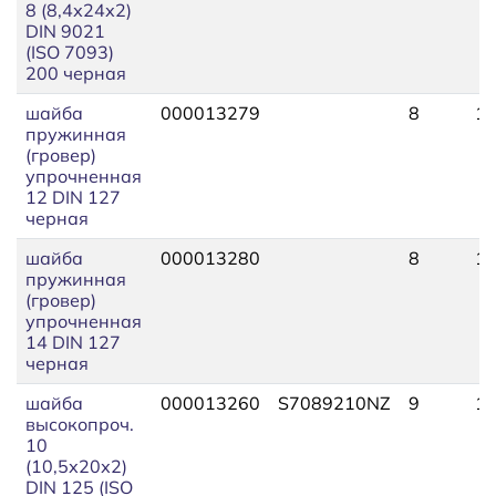
8 (8,4х24х2)
DIN 9021
(ISO 7093)
200 черная
шайба
000013279
8
10
пружинная
(гровер)
упрочненная
12 DIN 127
черная
шайба
000013280
8
11
пружинная
(гровер)
упрочненная
14 DIN 127
черная
шайба
000013260
S7089210NZ
9
12
высокопроч.
10
(10,5х20х2)
DIN 125 (ISO