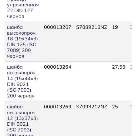
упрочненная
22 DIN 127
черная
шайба
000013267
S7089218NZ
19
26
высокопроч.
18 (19х34х3)
DIN 125 (ISO
7089) 200
черная
шайба
000013264
27,55
30
высокопроч.
14 (15х44х3)
DIN 9021
(ISO 7093)
200 черная
шайба
000013263
S7093212NZ
25
33
высокопроч.
12 (13х37х3)
DIN 9021
(ISO 7093)
200 черная