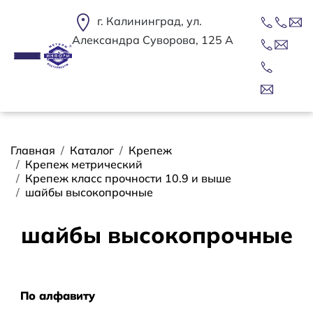
Перейти к основному содержанию
г. Калининград, ул.
Александра Суворова, 125 А
Строка навигации
Главная
Каталог
Крепеж
Крепеж метрический
Крепеж класс прочности 10.9 и выше
шайбы высокопрочные
шайбы высокопрочные
Сортировать
По алфавиту
По алфавиту