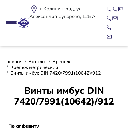
Перейти к основному содержанию
г. Калининград, ул.
Александра Суворова, 125 А
Строка навигации
Главная
Каталог
Крепеж
Крепеж метрический
Винты имбус DIN 7420/7991(10642)/912
Винты имбус DIN
7420/7991(10642)/912
Сортировать
По алфавиту
По алфавиту