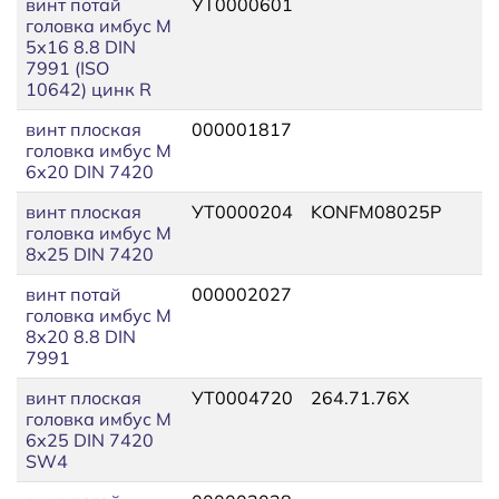
винт потай
УТ0000601
головка имбус М
5х16 8.8 DIN
7991 (ISO
10642) цинк R
винт плоская
000001817
головка имбус М
6х20 DIN 7420
винт плоская
УТ0000204
KONFM08025P
головка имбус М
8х25 DIN 7420
винт потай
000002027
головка имбус М
8х20 8.8 DIN
7991
винт плоская
УТ0004720
264.71.76Х
головка имбус М
6х25 DIN 7420
SW4