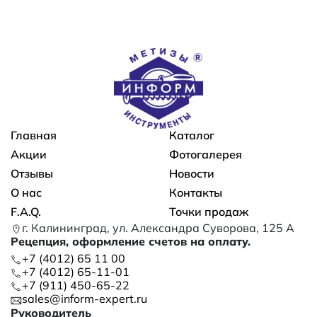
Основная навигация
Главная
Каталог
Акции
Фотогалерея
Отзывы
Новости
О нас
Контакты
F.A.Q.
Точки продаж
г. Калининград, ул. Александра Суворова, 125 А
Рецепция, оформление счетов на оплату.
+7 (4012) 65 11 00
+7 (4012) 65-11-01
+7 (911) 450-65-22
sales@inform-expert.ru
Руководитель