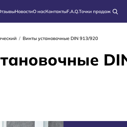
Отзывы
Новости
О нас
Контакты
F.A.Q.
Точки продаж
ации
ический
Винты установочные DIN 913/920
тановочные DI