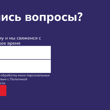
ись вопросы?
у и мы свяжемся с
шее время
а обработку моих
персональных
твии с
Политикой
сти