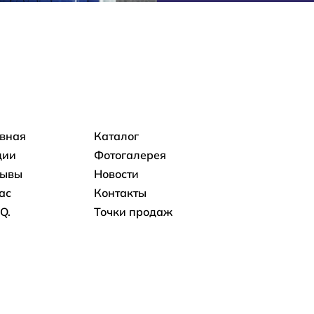
овная навигация
авная
Каталог
ции
Фотогалерея
зывы
Новости
ас
Контакты
.Q.
Точки продаж