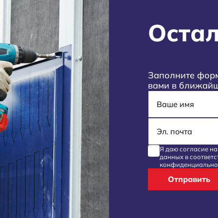
Остал
Заполните форм
вами в ближай
Имя
E-mail
Я даю согласие н
данных
в соответс
конфиденциально
Отправить