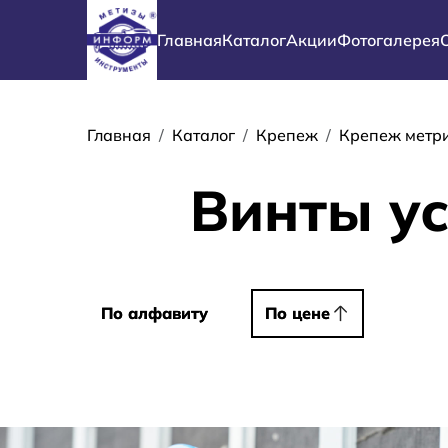
Перейти к основному содержанию
Основная навигация
Главная
Каталог
Акции
Фотогалерея
Строка навиг
Главная
Каталог
Крепеж
Крепеж метр
Винты ус
Сортировать
По алфавиту
По алфавиту
По цене
По цене