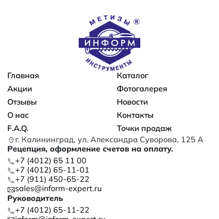
Основная навигация
Главная
Каталог
Акции
Фотогалерея
Отзывы
Новости
О нас
Контакты
F.A.Q.
Точки продаж
г. Калининград, ул. Александра Суворова, 125 А
Рецепция, оформление счетов на оплату.
+7 (4012) 65 11 00
+7 (4012) 65-11-01
+7 (911) 450-65-22
sales@inform-expert.ru
Руководитель
+7 (4012) 65-11-22
inform@inform-expert.ru