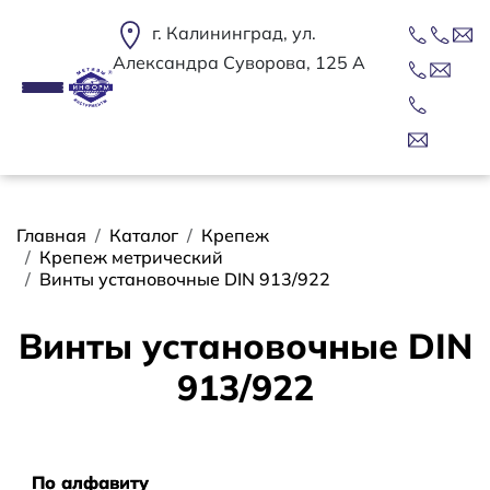
Перейти к основному содержанию
г. Калининград, ул.
Александра Суворова, 125 А
Строка навигации
Главная
Каталог
Крепеж
Крепеж метрический
Винты установочные DIN 913/922
Винты установочные DIN
913/922
Сортировать
По алфавиту
По алфавиту