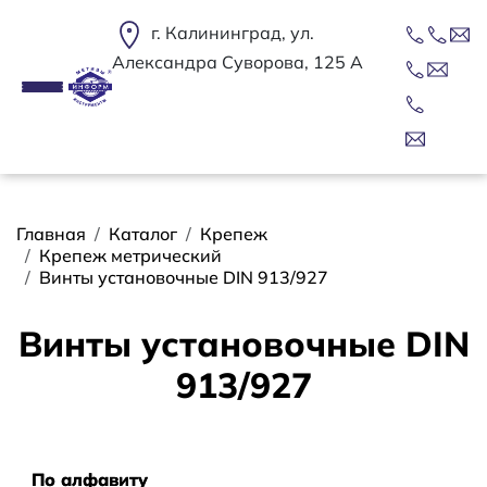
Перейти к основному содержанию
г. Калининград, ул.
Александра Суворова, 125 А
Строка навигации
Главная
Каталог
Крепеж
Крепеж метрический
Винты установочные DIN 913/927
Винты установочные DIN
913/927
Сортировать
По алфавиту
По алфавиту