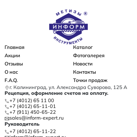
Основная навигация
Главная
Каталог
Акции
Фотогалерея
Отзывы
Новости
О нас
Контакты
F.A.Q.
Точки продаж
г. Калининград, ул. Александра Суворова, 125 А
Рецепция, оформление счетов на оплату.
+7 (4012) 65 11 00
+7 (4012) 65-11-01
+7 (911) 450-65-22
sales@inform-expert.ru
Руководитель
+7 (4012) 65-11-22
inform@inform-expert.ru