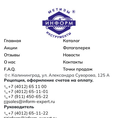
Основная навигация
Главная
Каталог
Акции
Фотогалерея
Отзывы
Новости
О нас
Контакты
F.A.Q.
Точки продаж
г. Калининград, ул. Александра Суворова, 125 А
Рецепция, оформление счетов на оплату.
+7 (4012) 65 11 00
+7 (4012) 65-11-01
+7 (911) 450-65-22
sales@inform-expert.ru
Руководитель
+7 (4012) 65-11-22
inform@inform-expert.ru