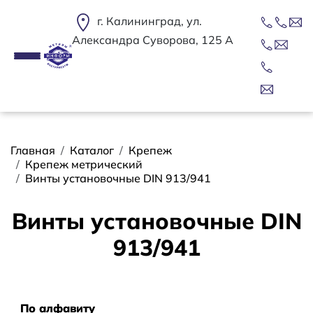
Перейти к основному содержанию
г. Калининград, ул.
Александра Суворова, 125 А
Строка навигации
Главная
Каталог
Крепеж
Крепеж метрический
Винты установочные DIN 913/941
Винты установочные DIN
913/941
Сортировать
По алфавиту
По алфавиту