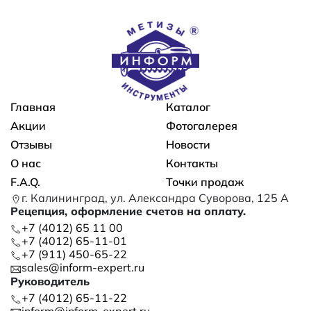
Основная навигация
Главная
Каталог
Акции
Фотогалерея
Отзывы
Новости
О нас
Контакты
F.A.Q.
Точки продаж
г. Калининград, ул. Александра Суворова, 125 А
Рецепция, оформление счетов на оплату.
+7 (4012) 65 11 00
+7 (4012) 65-11-01
+7 (911) 450-65-22
sales@inform-expert.ru
Руководитель
+7 (4012) 65-11-22
inform@inform-expert.ru