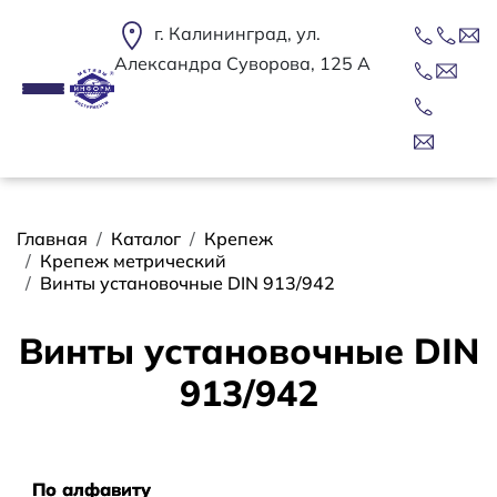
Перейти к основному содержанию
г. Калининград, ул.
Александра Суворова, 125 А
Строка навигации
Главная
Каталог
Крепеж
Крепеж метрический
Винты установочные DIN 913/942
Винты установочные DIN
913/942
Сортировать
По алфавиту
По алфавиту