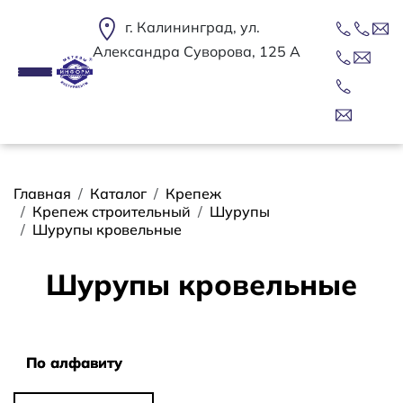
Перейти к основному содержанию
г. Калининград, ул.
Александра Суворова, 125 А
Строка навигации
Главная
Каталог
Крепеж
Крепеж строительный
Шурупы
Шурупы кровельные
Шурупы кровельные
Сортировать
По алфавиту
По алфавиту