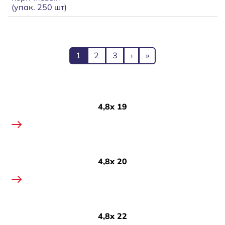
(упак. 250 шт)
Нумерация страниц
Текущая страница
Page
Page
Следующая страница
Последняя страниц
1
2
3
›
»
4,8х 19
4,8х 20
4,8х 22