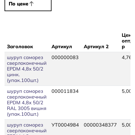
По цене
По цене
Цена
опт,
Заголовок
Артикул
Артикул 2
р
шуруп саморез
000000083
4,76
сверлоконечный
EPDM 4,8х 50/2
цинк.
(упак.100шт.)
шуруп саморез
000011834
5,00
сверлоконечный
EPDM 4,8х 50/2
RAL 3005 вишня
(упак.100шт.)
шуруп саморез
УТ0004984
00000348377
5,00
сверлоконечный